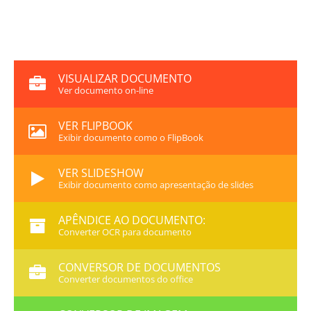
VISUALIZAR DOCUMENTO
Ver documento on-line
VER FLIPBOOK
Exibir documento como o FlipBook
VER SLIDESHOW
Exibir documento como apresentação de slides
APÊNDICE AO DOCUMENTO:
Converter OCR para documento
CONVERSOR DE DOCUMENTOS
Converter documentos do office