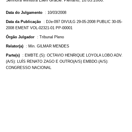
Senhora Ministra Ellen Gracie. Plenário, 10.03.2008.
Data do Julgamento
:
10/03/2008
Data da Publicação
:
DJe-097 DIVULG 29-05-2008 PUBLIC 30-05-
2008 EMENT VOL-02321-01 PP-00001
Órgão Julgador
:
Tribunal Pleno
Relator(a)
:
Min. GILMAR MENDES
Parte(s)
:
EMBTE.(S): OCTAVIO HENRIQUE LOYOLA LOBO ADV.
(A/S): LUÍS RENATO ZAGO E OUTRO(A/S) EMBDO.(A/S):
CONGRESSO NACIONAL