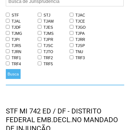
STF
STJ
TJAC
TJAL
TJAM
TJCE
TJDF
TJES
TJGO
TJMG
TJMS
TJPA
TJPI
TJPR
TJRR
TJRS
TJSC
TJSP
TJRN
TJTO
TNU
TRF1
TRF2
TRF3
TRF4
TRF5
Busca
STF MI 742 ED / DF - DISTRITO
FEDERAL EMB.DECL.NO MANDADO
DE INJUNÇÃO