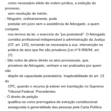
   como necessário efeito de ordem jurídica, a extinção do 
processo,

   sem resolução de mérito.

- Ninguém, ordinariamente, pode

   postular em juízo sem a assistência de Advogado, a quem 
compete,

   nos termos da lei, o exercício do "jus postulandi". O Advogado

   constitui profissional indispensável à administração da Justiça

   (CF, art. 133), tornando-se necessária a sua  intervenção na

   prática de atos que lhe são privativos (Lei nº 8.906/94, art.

   1º).

- São nulos de pleno direito os atos processuais, que,

   privativos de Advogado, venham a ser praticados por quem 
não

   dispõe de capacidade postulatória. Inaplicabilidade do art. 13 
do

   CPC, quando o recurso já estiver em tramitação no Supremo

   Tribunal Federal. Precedentes.

- O direito de petição

   qualifica-se como prerrogativa de extração constitucional

   assegurada à generalidade das pessoas pela Carta Política 