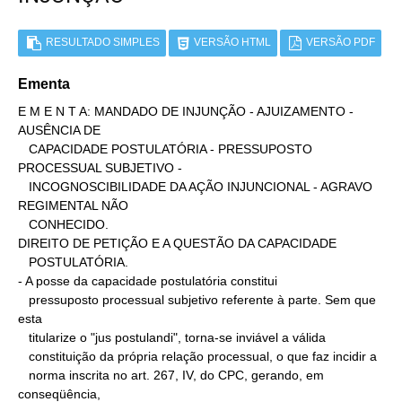
RESULTADO SIMPLES
VERSÃO HTML
VERSÃO PDF
Ementa
E M E N T A: MANDADO DE INJUNÇÃO - AJUIZAMENTO - 
AUSÊNCIA DE

   CAPACIDADE POSTULATÓRIA - PRESSUPOSTO 
PROCESSUAL SUBJETIVO -

   INCOGNOSCIBILIDADE DA AÇÃO INJUNCIONAL - AGRAVO 
REGIMENTAL NÃO

   CONHECIDO.

DIREITO DE PETIÇÃO E A QUESTÃO DA CAPACIDADE

   POSTULATÓRIA.

- A posse da capacidade postulatória constitui

   pressuposto processual subjetivo referente à parte. Sem que 
esta

   titularize o "jus postulandi", torna-se inviável a válida

   constituição da própria relação processual, o que faz incidir a

   norma inscrita no art. 267, IV, do CPC, gerando, em 
conseqüência,
