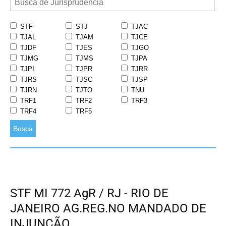
STF
STJ
TJAC
TJAL
TJAM
TJCE
TJDF
TJES
TJGO
TJMG
TJMS
TJPA
TJPI
TJPR
TJRR
TJRS
TJSC
TJSP
TJRN
TJTO
TNU
TRF1
TRF2
TRF3
TRF4
TRF5
Busca
STF MI 772 AgR / RJ - RIO DE
JANEIRO AG.REG.NO MANDADO DE
INJUNÇÃO