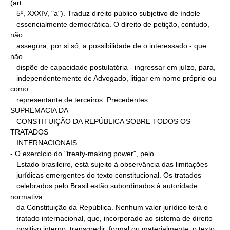
(art.

   5º, XXXIV, "a"). Traduz direito público subjetivo de índole

   essencialmente democrática. O direito de petição, contudo, 
não

   assegura, por si só, a possibilidade de o interessado - que 
não

   dispõe de capacidade postulatória - ingressar em juízo, para,

   independentemente de Advogado, litigar em nome próprio ou 
como

   representante de terceiros. Precedentes.

SUPREMACIA DA

   CONSTITUIÇÃO DA REPÚBLICA SOBRE TODOS OS 
TRATADOS

   INTERNACIONAIS.

- O exercício do "treaty-making power", pelo

   Estado brasileiro, está sujeito à observância das limitações

   jurídicas emergentes do texto constitucional. Os tratados

   celebrados pelo Brasil estão subordinados à autoridade 
normativa

   da Constituição da República. Nenhum valor jurídico terá o

   tratado internacional, que, incorporado ao sistema de direito

   positivo interno, transgredir, formal ou materialmente, o texto
