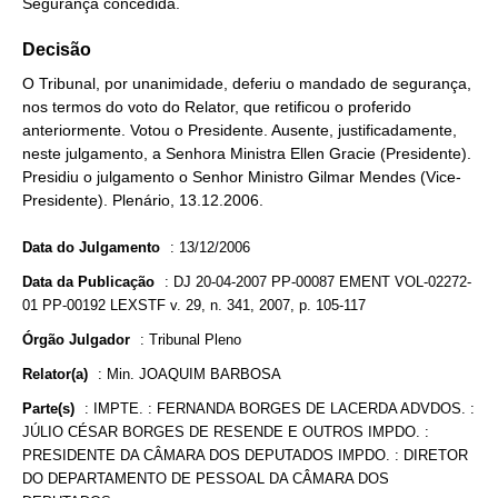
Segurança concedida.
Decisão
O Tribunal, por unanimidade, deferiu o mandado de segurança,
nos termos do voto do Relator, que retificou o proferido
anteriormente. Votou o Presidente. Ausente, justificadamente,
neste julgamento, a Senhora Ministra Ellen Gracie (Presidente).
Presidiu o julgamento o Senhor Ministro Gilmar Mendes (Vice-
Presidente). Plenário, 13.12.2006.
Data do Julgamento
:
13/12/2006
Data da Publicação
:
DJ 20-04-2007 PP-00087 EMENT VOL-02272-
01 PP-00192 LEXSTF v. 29, n. 341, 2007, p. 105-117
Órgão Julgador
:
Tribunal Pleno
Relator(a)
:
Min. JOAQUIM BARBOSA
Parte(s)
:
IMPTE. : FERNANDA BORGES DE LACERDA ADVDOS. :
JÚLIO CÉSAR BORGES DE RESENDE E OUTROS IMPDO. :
PRESIDENTE DA CÂMARA DOS DEPUTADOS IMPDO. : DIRETOR
DO DEPARTAMENTO DE PESSOAL DA CÂMARA DOS