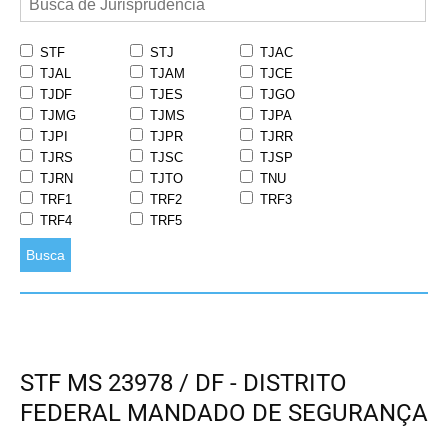
STF
STJ
TJAC
TJAL
TJAM
TJCE
TJDF
TJES
TJGO
TJMG
TJMS
TJPA
TJPI
TJPR
TJRR
TJRS
TJSC
TJSP
TJRN
TJTO
TNU
TRF1
TRF2
TRF3
TRF4
TRF5
Busca
STF MS 23978 / DF - DISTRITO
FEDERAL MANDADO DE SEGURANÇA