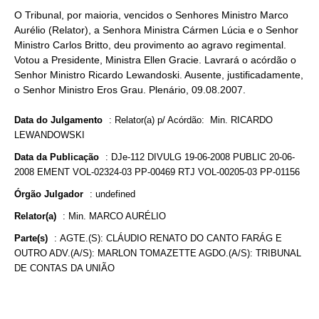
O Tribunal, por maioria, vencidos o Senhores Ministro Marco
Aurélio (Relator), a Senhora Ministra Cármen Lúcia e o Senhor
Ministro Carlos Britto, deu provimento ao agravo regimental.
Votou a Presidente, Ministra Ellen Gracie. Lavrará o acórdão o
Senhor Ministro Ricardo Lewandoski. Ausente, justificadamente,
o Senhor Ministro Eros Grau. Plenário, 09.08.2007.
Data do Julgamento
:
Relator(a) p/ Acórdão: Min. RICARDO
LEWANDOWSKI
Data da Publicação
:
DJe-112 DIVULG 19-06-2008 PUBLIC 20-06-
2008 EMENT VOL-02324-03 PP-00469 RTJ VOL-00205-03 PP-01156
Órgão Julgador
:
undefined
Relator(a)
:
Min. MARCO AURÉLIO
Parte(s)
:
AGTE.(S): CLÁUDIO RENATO DO CANTO FARÁG E
OUTRO ADV.(A/S): MARLON TOMAZETTE AGDO.(A/S): TRIBUNAL
DE CONTAS DA UNIÃO