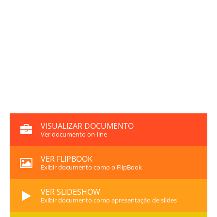
VISUALIZAR DOCUMENTO
Ver documento on-line
VER FLIPBOOK
Exibir documento como o FlipBook
VER SLIDESHOW
Exibir documento como apresentação de slides