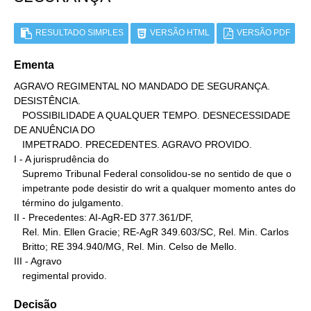
RESULTADO SIMPLES
VERSÃO HTML
VERSÃO PDF
Ementa
AGRAVO REGIMENTAL NO MANDADO DE SEGURANÇA. 
DESISTÊNCIA.

   POSSIBILIDADE A QUALQUER TEMPO. DESNECESSIDADE 
DE ANUÊNCIA DO

   IMPETRADO. PRECEDENTES. AGRAVO PROVIDO.

I - A jurisprudência do

   Supremo Tribunal Federal consolidou-se no sentido de que o

   impetrante pode desistir do writ a qualquer momento antes do

   término do julgamento.

II - Precedentes: AI-AgR-ED 377.361/DF,

   Rel. Min. Ellen Gracie; RE-AgR 349.603/SC, Rel. Min. Carlos

   Britto; RE 394.940/MG, Rel. Min. Celso de Mello.

III - Agravo

   regimental provido.
Decisão