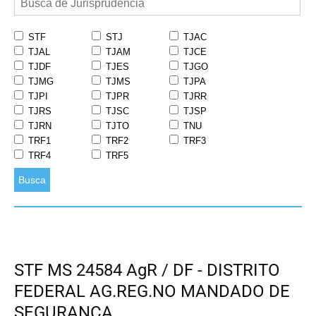
STF
STJ
TJAC
TJAL
TJAM
TJCE
TJDF
TJES
TJGO
TJMG
TJMS
TJPA
TJPI
TJPR
TJRR
TJRS
TJSC
TJSP
TJRN
TJTO
TNU
TRF1
TRF2
TRF3
TRF4
TRF5
Busca
STF MS 24584 AgR / DF - DISTRITO
FEDERAL AG.REG.NO MANDADO DE
SEGURANÇA