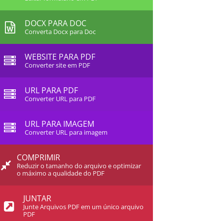
DOCX PARA DOC
Converta Docx para Doc
WEBSITE PARA PDF
Converter site em PDF
URL PARA PDF
Converter URL para PDF
URL PARA IMAGEM
Converter URL para imagem
COMPRIMIR
Reduzir o tamanho do arquivo e optimizar
o máximo a qualidade do PDF
JUNTAR
Junte Arquivos PDF em um único arquivo
PDF