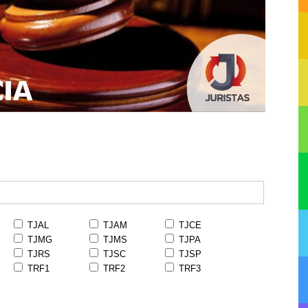
TJAL
TJAM
TJCE
TJMG
TJMS
TJPA
TJRS
TJSC
TJSP
TRF1
TRF2
TRF3