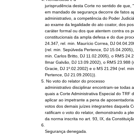
   jurisprudência desta Corte no sentido de que, "se o ato impugnado

   em mandado de segurança decorre de fatos apurados em processo

   administrativo, a competência do Poder Judiciário circunscreve-se

   ao exame da legalidade do ato coator, dos possíveis vícios de

   caráter formal ou dos que atentem contra os postulados

   constitucionais da ampla defesa e do due process of law" (RMS

   24.347, rel. min. Maurício Correa, DJ 04.04.2003, RMS 24.533

   (rel. min. Sepúlveda Pertence, DJ 15.04.2005), o RMS 24.901 (rel.

   min. Carlos Britto, DJ 11.02.2005), o RMS 24.256-AgR (rel. min.

   Ilmar Galvão, DJ 13.09.2002), o RMS 23.988 (rel. min. Ellen

   Gracie, DJ 1º.02.2002) e o MS 21.294 (rel. min. Sepúlveda

   Pertence, DJ 21.09.2001)).

5. No voto do relator do processo

   administrativo disciplinar encontram-se todas as razões pelas

   quais a Corte Administrativa Especial do TRF da 1ª Região decidiu

   aplicar ao impetrante a pena de aposentadoria compulsória. Os

   votos dos demais juízes integrantes daquela Corte corroboram e

   ratificam o voto do relator, demonstrando a plena concretização

   da norma inscrita no art. 93, IX, da Constituição Federal.

6.

   Segurança denegada.