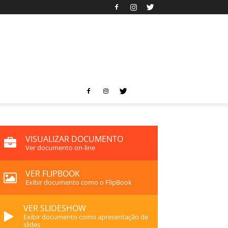
VISUALIZAR DOCUMENTO
Ver documento on-line
VER FLIPBOOK
Exibir documento como o FlipBook
VER SLIDESHOW
Exibir documento como apresentação de
slides