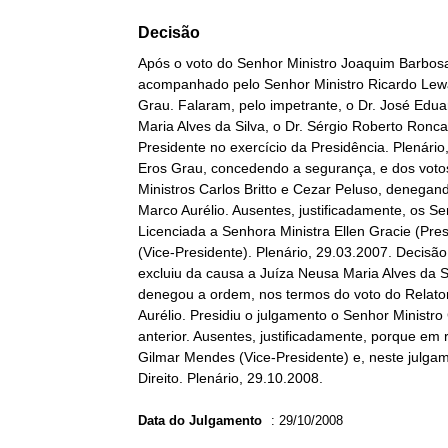
Decisão
Após o voto do Senhor Ministro Joaquim Barbosa
acompanhado pelo Senhor Ministro Ricardo Lewan
Grau. Falaram, pelo impetrante, o Dr. José Eduar
Maria Alves da Silva, o Dr. Sérgio Roberto Ronca
Presidente no exercício da Presidência. Plenário
Eros Grau, concedendo a segurança, e dos voto
Ministros Carlos Britto e Cezar Peluso, denegan
Marco Aurélio. Ausentes, justificadamente, os S
Licenciada a Senhora Ministra Ellen Gracie (Pre
(Vice-Presidente). Plenário, 29.03.2007. Decisão
excluiu da causa a Juíza Neusa Maria Alves da Si
denegou a ordem, nos termos do voto do Relator
Aurélio. Presidiu o julgamento o Senhor Ministr
anterior. Ausentes, justificadamente, porque em 
Gilmar Mendes (Vice-Presidente) e, neste julga
Direito. Plenário, 29.10.2008.
Data do Julgamento
:
29/10/2008