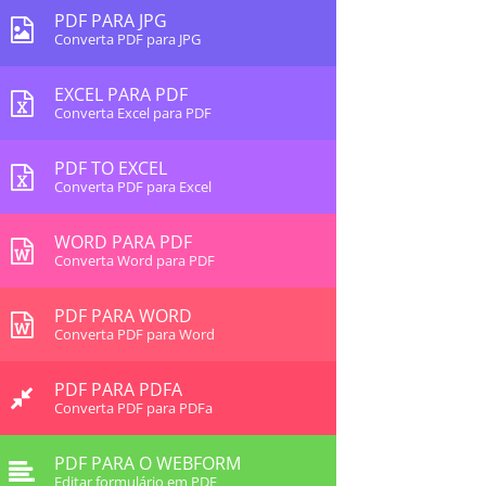
PDF PARA JPG
Converta PDF para JPG
EXCEL PARA PDF
Converta Excel para PDF
PDF TO EXCEL
Converta PDF para Excel
WORD PARA PDF
Converta Word para PDF
PDF PARA WORD
Converta PDF para Word
PDF PARA PDFA
Converta PDF para PDFa
PDF PARA O WEBFORM
Editar formulário em PDF