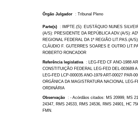
Órgão Julgador
:
Tribunal Pleno
Parte(s)
:
IMPTE.(S): EUSTÁQUIO NUNES SILVEI
(A/S): PRESIDENTE DA REPÚBLICA ADV.(A/S): 
REGIONAL FEDERAL DA 1ª REGIÃO LIT.PAS.(A/
CLÁUDIO F. GUTERRES SOARES E OUTRO LIT.PAS
ROBERTO RONCADOR
Referência legislativa
:
LEG-FED CF ANO-1988 ART
CONSTITUIÇÃO FEDERAL LEG-FED DEL-003689 A
LEG-FED LCP-000035 ANO-1979 ART-00027 PAR-00
ORGÂNICA DA MAGISTRATURA NACIONAL LEG-FED 
ORDINÁRIA
Observação
:
- Acórdãos citados: MS 20999, MS
24347, RMS 24533, RMS 24536, RMS 24901, HC 75600
FMN.