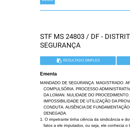
STF MS 24803 / DF - DIST
SEGURANÇA
RESULTADO SIMPLES
Ementa
MANDADO DE SEGURANÇA. MAGISTRADO. AP
   COMPULSÓRIA. PROCESSO ADMINISTRATIVO DISCIPLINAR. ART. 27, § 1º

   DA LOMAN. NULIDADE DO PROCEDIMENTO. ILICITUDE DA PROVA E

   IMPOSSIBILIDADE DE UTILIZAÇÃO DA PROVA EMPRESTADA. ATIPICIDADE DA

   CONDUTA. AUSÊNCIA DE FUNDAMENTAÇÃO. NÃO CONFIGURAÇÃO. SEGURANÇA

   DENEGADA.

1. O impetrante tinha ciência da sindicância e dos
   fatos a ele imputados, ou seja, ele conhecia o teor das acusações
