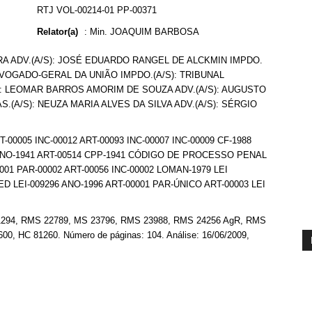
RTJ VOL-00214-01 PP-00371
Relator(a)
:
Min. JOAQUIM BARBOSA
RA ADV.(A/S): JOSÉ EDUARDO RANGEL DE ALCKMIN IMPDO.
ADVOGADO-GERAL DA UNIÃO IMPDO.(A/S): TRIBUNAL
S): LEOMAR BARROS AMORIM DE SOUZA ADV.(A/S): AUGUSTO
.(A/S): NEUZA MARIA ALVES DA SILVA ADV.(A/S): SÉRGIO
-00005 INC-00012 ART-00093 INC-00007 INC-00009 CF-1988
NO-1941 ART-00514 CPP-1941 CÓDIGO DE PROCESSO PENAL
001 PAR-00002 ART-00056 INC-00002 LOMAN-1979 LEI
LEI-009296 ANO-1996 ART-00001 PAR-ÚNICO ART-00003 LEI
 21294, RMS 22789, MS 23796, RMS 23988, RMS 24256 AgR, RMS
, HC 81260. Número de páginas: 104. Análise: 16/06/2009,