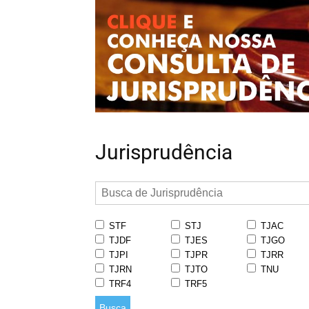
Jurisprudência
STF
STJ
TJAC
TJDF
TJES
TJGO
TJPI
TJPR
TJRR
TJRN
TJTO
TNU
TRF4
TRF5
Busca