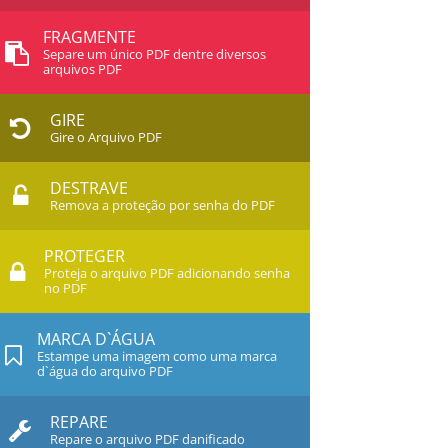
FRAGMENTE
Separe um único PDF dentre diversos
arquivos PDF
GIRE
Gire o Arquivo PDF
DESTRAVE
Remova a proteção por senha do PDF
PROTEGER
Proteja o arquivo PDF adicionando senha
no PDF
MARCA D`ÁGUA
Estampe uma imagem como uma marca
d`água do arquivo PDF
REPARE
Repare o arquivo PDF danificado