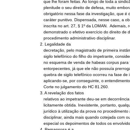
   que lhe foram feitas. Ao longo de toda a sindicância, exerceu com

   plenitude o seu direito de defesa, muito embora isso não fosse

   obrigatório nessa fase da investigação, que é desprovida de

   caráter punitivo. Dispensada, nesse caso, a observância da regra

   inscrita no art. 27, § 1º da LOMAN.  Ademais, restou amplamente

   demonstrado o efetivo exercício do direito de defesa ao longo do

   procedimento administrativo disciplinar.

2. Legalidade da

   decretação, pelo magistrado de primeira instância, da quebra de

   sigilo telefônico do filho do impetrante, considerado peça-chave

   no esquema de venda de habeas corpus para traficantes de

   entorpecentes, já que ele não possuía prerrogativa de foro e a

   quebra de sigilo telefônico ocorreu na fase de inquérito policial,

   aplicando-se, por conseguinte, o entendimento firmado por esta

   Corte no julgamento do HC 81.260.

3. A revelação dos fatos

   relativos ao impetrante deu-se em decorrência de prova

   licitamente obtida. Inexistente, portanto, qualquer obstáculo

   jurídico à utilização da prova no procedimento administrativo

   disciplinar, ainda mais quando cotejada com outras provas, em

   especial os depoimentos de todos os envolvidos.

4. Remansosa é a
