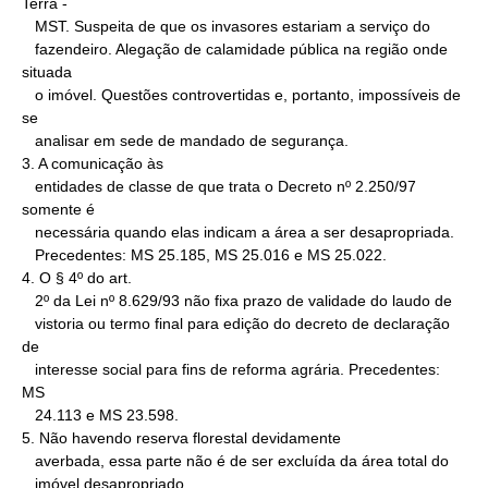
Terra -

   MST. Suspeita de que os invasores estariam a serviço do

   fazendeiro. Alegação de calamidade pública na região onde 
situada

   o imóvel. Questões controvertidas e, portanto, impossíveis de 
se

   analisar em sede de mandado de segurança.

3. A comunicação às

   entidades de classe de que trata o Decreto nº 2.250/97 
somente é

   necessária quando elas indicam a área a ser desapropriada.

   Precedentes: MS 25.185, MS 25.016 e MS 25.022.

4. O § 4º do art.

   2º da Lei nº 8.629/93 não fixa prazo de validade do laudo de

   vistoria ou termo final para edição do decreto de declaração 
de

   interesse social para fins de reforma agrária. Precedentes: 
MS

   24.113 e MS 23.598.

5. Não havendo reserva florestal devidamente

   averbada, essa parte não é de ser excluída da área total do

   imóvel desapropriado.
