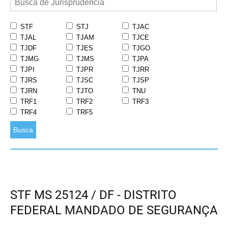
STF
STJ
TJAC
TJAL
TJAM
TJCE
TJDF
TJES
TJGO
TJMG
TJMS
TJPA
TJPI
TJPR
TJRR
TJRS
TJSC
TJSP
TJRN
TJTO
TNU
TRF1
TRF2
TRF3
TRF4
TRF5
Busca
STF MS 25124 / DF - DISTRITO
FEDERAL MANDADO DE SEGURANÇA