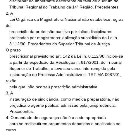
   disciplinar do Impetrante decorrente da falta de quorum do

   Tribunal Regional do Trabalho da 14ª Região. Precedentes.

2. A

   Lei Orgânica da Magistratura Nacional não estabelece regras 
de

   prescrição da pretensão punitiva por faltas disciplinares

   praticadas por magistrados: aplicação subsidiária da Lei n.

   8.112/90. Precedentes do Superior Tribunal de Justiça.

O prazo

   prescricional previsto no art. 142 da Lei n. 8.112/90 iniciou-se

   a partir da expedição da Resolução n. 817/2001, do Tribunal

   Superior do Trabalho, e teve seu curso interrompido pela

   instauração do Processo Administrativo n. TRT-MA-0087/01, 
razão

   pela qual não ocorreu prescrição administrativa.

3. A

   instauração de sindicância, como medida preparatória, não

   prejudica o agente público: admissão pela jurisprudência.

   Precedentes.

4. O mandado de segurança não é a sede apropriada

   para se rediscutirem argumentos debatidos e analisados no 
curso
