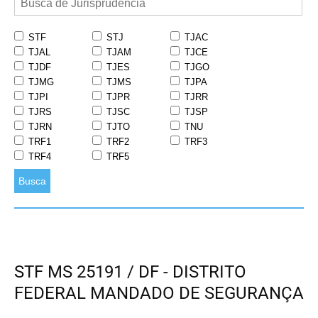
STF
STJ
TJAC
TJAL
TJAM
TJCE
TJDF
TJES
TJGO
TJMG
TJMS
TJPA
TJPI
TJPR
TJRR
TJRS
TJSC
TJSP
TJRN
TJTO
TNU
TRF1
TRF2
TRF3
TRF4
TRF5
Busca
STF MS 25191 / DF - DISTRITO
FEDERAL MANDADO DE SEGURANÇA