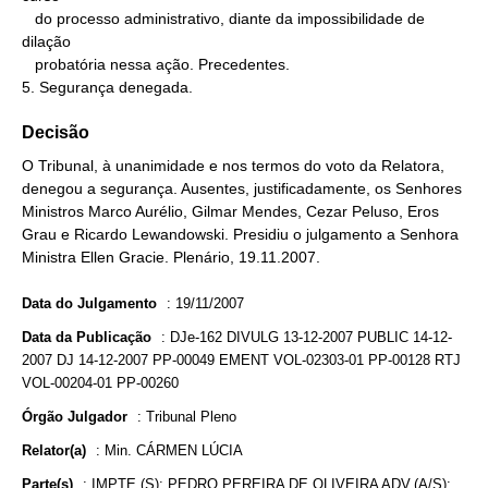
   do processo administrativo, diante da impossibilidade de 
dilação

   probatória nessa ação. Precedentes.

5. Segurança denegada.
Decisão
O Tribunal, à unanimidade e nos termos do voto da Relatora,
denegou a segurança. Ausentes, justificadamente, os Senhores
Ministros Marco Aurélio, Gilmar Mendes, Cezar Peluso, Eros
Grau e Ricardo Lewandowski. Presidiu o julgamento a Senhora
Ministra Ellen Gracie. Plenário, 19.11.2007.
Data do Julgamento
:
19/11/2007
Data da Publicação
:
DJe-162 DIVULG 13-12-2007 PUBLIC 14-12-
2007 DJ 14-12-2007 PP-00049 EMENT VOL-02303-01 PP-00128 RTJ
VOL-00204-01 PP-00260
Órgão Julgador
:
Tribunal Pleno
Relator(a)
:
Min. CÁRMEN LÚCIA
Parte(s)
:
IMPTE.(S): PEDRO PEREIRA DE OLIVEIRA ADV.(A/S):