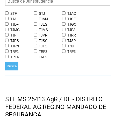
STF
STJ
TJAC
TJAL
TJAM
TJCE
TJDF
TJES
TJGO
TJMG
TJMS
TJPA
TJPI
TJPR
TJRR
TJRS
TJSC
TJSP
TJRN
TJTO
TNU
TRF1
TRF2
TRF3
TRF4
TRF5
Busca
STF MS 25413 AgR / DF - DISTRITO
FEDERAL AG.REG.NO MANDADO DE
SEGURANÇA