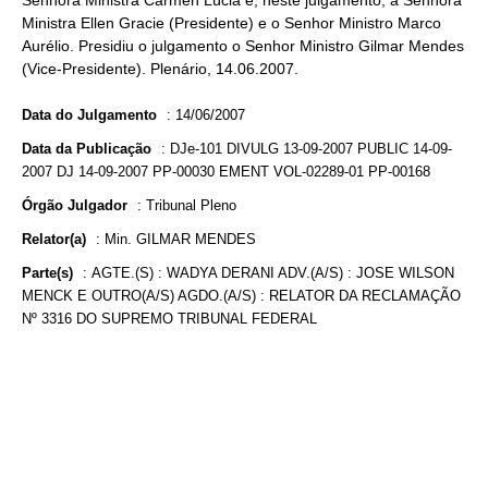
Senhora Ministra Cármen Lúcia e, neste julgamento, a Senhora
Ministra Ellen Gracie (Presidente) e o Senhor Ministro Marco
Aurélio. Presidiu o julgamento o Senhor Ministro Gilmar Mendes
(Vice-Presidente). Plenário, 14.06.2007.
Data do Julgamento
:
14/06/2007
Data da Publicação
:
DJe-101 DIVULG 13-09-2007 PUBLIC 14-09-
2007 DJ 14-09-2007 PP-00030 EMENT VOL-02289-01 PP-00168
Órgão Julgador
:
Tribunal Pleno
Relator(a)
:
Min. GILMAR MENDES
Parte(s)
:
AGTE.(S) : WADYA DERANI ADV.(A/S) : JOSE WILSON
MENCK E OUTRO(A/S) AGDO.(A/S) : RELATOR DA RECLAMAÇÃO
Nº 3316 DO SUPREMO TRIBUNAL FEDERAL