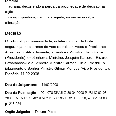
reforma

   agrária, decorrendo a perda da propriedade de decisão na 
ação

   desapropriatória, não mais sujeita, na via recursal, a 
alteração.
Decisão
O Tribunal, por unanimidade, indeferiu o mandado de
segurança, nos termos do voto do relator. Votou o Presidente.
Ausentes, justificadamente, a Senhora Ministra Ellen Gracie
(Presidente), os Senhores Ministros Joaquim Barbosa, Ricardo
Lewandowski e a Senhora Ministra Cármen Lúcia. Presidiu o
julgamento o Senhor Ministro Gilmar Mendes (Vice-Presidente).
Plenário, 11.02.2008.
Data do Julgamento
:
11/02/2008
Data da Publicação
:
DJe-078 DIVULG 30-04-2008 PUBLIC 02-05-
2008 EMENT VOL-02317-02 PP-00395 LEXSTF v. 30, n. 354, 2008,
p. 215-224
Órgão Julgador
:
Tribunal Pleno