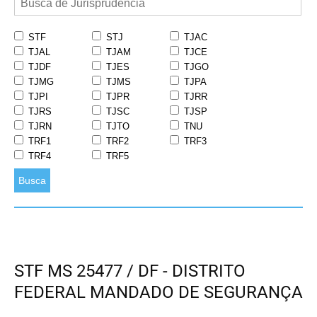
STF
STJ
TJAC
TJAL
TJAM
TJCE
TJDF
TJES
TJGO
TJMG
TJMS
TJPA
TJPI
TJPR
TJRR
TJRS
TJSC
TJSP
TJRN
TJTO
TNU
TRF1
TRF2
TRF3
TRF4
TRF5
Busca
STF MS 25477 / DF - DISTRITO
FEDERAL MANDADO DE SEGURANÇA