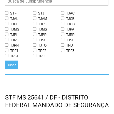
STF
STJ
TJAC
TJAL
TJAM
TJCE
TJDF
TJES
TJGO
TJMG
TJMS
TJPA
TJPI
TJPR
TJRR
TJRS
TJSC
TJSP
TJRN
TJTO
TNU
TRF1
TRF2
TRF3
TRF4
TRF5
Busca
STF MS 25641 / DF - DISTRITO
FEDERAL MANDADO DE SEGURANÇA