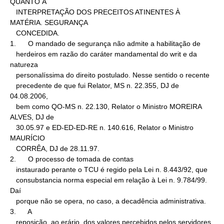
QUANTO À

   INTERPRETAÇÃO DOS PRECEITOS ATINENTES À 
MATÉRIA. SEGURANÇA

   CONCEDIDA.

1.      O mandado de segurança não admite a habilitação de

   herdeiros em razão do caráter mandamental do writ e da 
natureza

   personalíssima do direito postulado. Nesse sentido o recente

   precedente de que fui Relator, MS n. 22.355, DJ de 
04.08.2006,

   bem como QO-MS n. 22.130, Relator o Ministro MOREIRA 
ALVES, DJ de

   30.05.97 e ED-ED-ED-RE n. 140.616, Relator o Ministro 
MAURÍCIO

   CORRÊA, DJ de 28.11.97.

2.      O processo de tomada de contas

   instaurado perante o TCU é regido pela Lei n. 8.443/92, que

   consubstancia norma especial em relação à Lei n. 9.784/99. 
Daí

   porque não se opera, no caso, a decadência administrativa.

3.      A

   reposição, ao erário, dos valores percebidos pelos servidores
