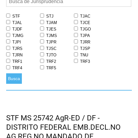
STF
STJ
TJAC
TJAL
TJAM
TJCE
TJDF
TJES
TJGO
TJMG
TJMS
TJPA
TJPI
TJPR
TJRR
TJRS
TJSC
TJSP
TJRN
TJTO
TNU
TRF1
TRF2
TRF3
TRF4
TRF5
Busca
STF MS 25742 AgR-ED / DF -
DISTRITO FEDERAL EMB.DECL.NO
AG.REG.NO MANDADO DE