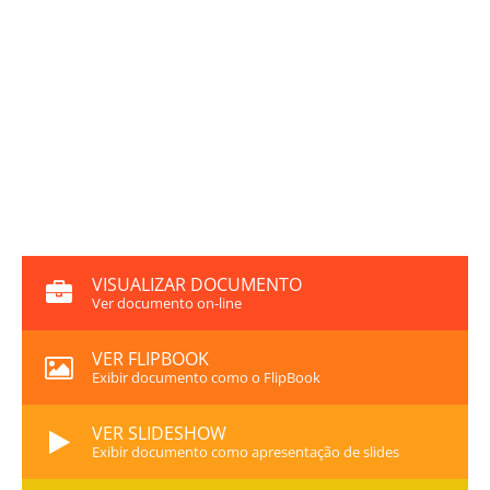
VISUALIZAR DOCUMENTO
Ver documento on-line
VER FLIPBOOK
Exibir documento como o FlipBook
VER SLIDESHOW
Exibir documento como apresentação de slides