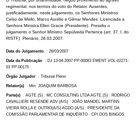
O Tribunal, por unanimidade, negou provimento ao agravo
regimental, nos termos do voto do Relator. Ausentes,
justificadamente, neste julgamento, os Senhores Ministros
Celso de Mello, Marco Aurélio e Gilmar Mendes. Licenciada a
Senhora Ministra Ellen Gracie (Presidente). Presidiu o
julgamento o Senhor Ministro Sepúlveda Pertence (art. 37, I, do
RISTF). Plenário, 28.03.2007.
Data do Julgamento
:
28/03/2007
Data da Publicação
:
DJ 13-04-2007 PP-00083 EMENT VOL-02271-
01 PP-00175
Órgão Julgador
:
Tribunal Pleno
Relator(a)
:
Min. JOAQUIM BARBOSA
Parte(s)
:
AGTE.(S) : MC CONSULTING LTDA AGTE.(S) : RODRIGO
CAVALLIERI RESENDE ADV.(A/S) : JOÃO MANOEL MARTINS
VIEIRA ROLLA E OUTRO(A/S) AGDO.(A/S) : PRESIDENTE DA
COMISSÃO PARLAMENTAR DE INQUÉRITO - CPI DOS BINGOS