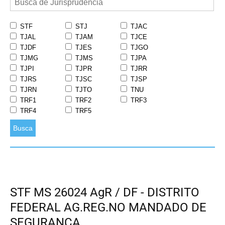
STF
STJ
TJAC
TJAL
TJAM
TJCE
TJDF
TJES
TJGO
TJMG
TJMS
TJPA
TJPI
TJPR
TJRR
TJRS
TJSC
TJSP
TJRN
TJTO
TNU
TRF1
TRF2
TRF3
TRF4
TRF5
Busca
STF MS 26024 AgR / DF - DISTRITO
FEDERAL AG.REG.NO MANDADO DE
SEGURANÇA