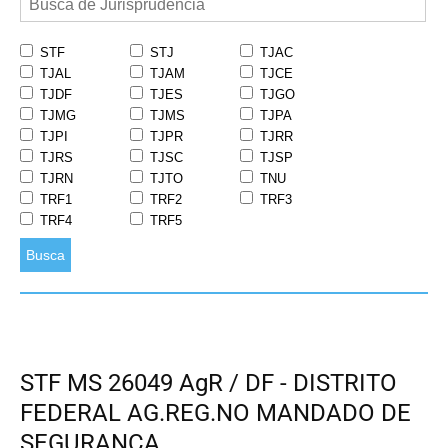
STF
STJ
TJAC
TJAL
TJAM
TJCE
TJDF
TJES
TJGO
TJMG
TJMS
TJPA
TJPI
TJPR
TJRR
TJRS
TJSC
TJSP
TJRN
TJTO
TNU
TRF1
TRF2
TRF3
TRF4
TRF5
Busca
STF MS 26049 AgR / DF - DISTRITO
FEDERAL AG.REG.NO MANDADO DE
SEGURANÇA