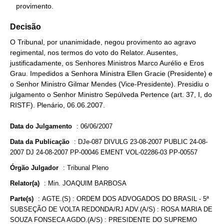
   provimento.
Decisão
O Tribunal, por unanimidade, negou provimento ao agravo
regimental, nos termos do voto do Relator. Ausentes,
justificadamente, os Senhores Ministros Marco Aurélio e Eros
Grau. Impedidos a Senhora Ministra Ellen Gracie (Presidente) e
o Senhor Ministro Gilmar Mendes (Vice-Presidente). Presidiu o
julgamento o Senhor Ministro Sepúlveda Pertence (art. 37, I, do
RISTF). Plenário, 06.06.2007.
Data do Julgamento
:
06/06/2007
Data da Publicação
:
DJe-087 DIVULG 23-08-2007 PUBLIC 24-08-
2007 DJ 24-08-2007 PP-00046 EMENT VOL-02286-03 PP-00557
Órgão Julgador
:
Tribunal Pleno
Relator(a)
:
Min. JOAQUIM BARBOSA
Parte(s)
:
AGTE.(S) : ORDEM DOS ADVOGADOS DO BRASIL - 5ª
SUBSEÇÃO DE VOLTA REDONDA/RJ ADV.(A/S) : ROSA MARIA DE
SOUZA FONSECA AGDO.(A/S) : PRESIDENTE DO SUPREMO