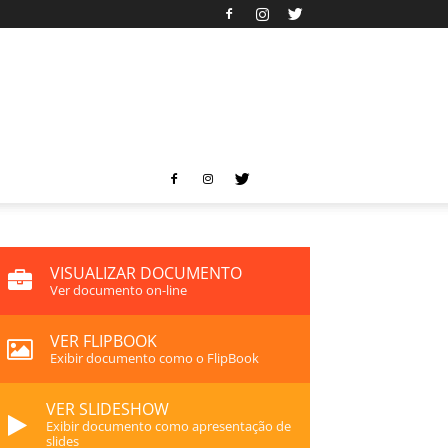
VISUALIZAR DOCUMENTO
Ver documento on-line
VER FLIPBOOK
Exibir documento como o FlipBook
VER SLIDESHOW
Exibir documento como apresentação de
slides