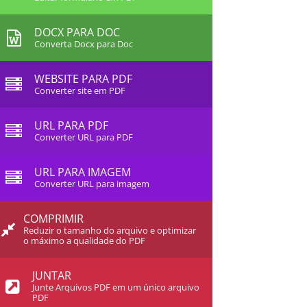
DOCX PARA DOC
Converta Docx para Doc
WEBSITE PARA PDF
Converter site em PDF
URL PARA PDF
Converter URL para PDF
URL PARA IMAGEM
Converter URL para imagem
COMPRIMIR
Reduzir o tamanho do arquivo e optimizar
o máximo a qualidade do PDF
JUNTAR
Junte Arquivos PDF em um único arquivo
PDF