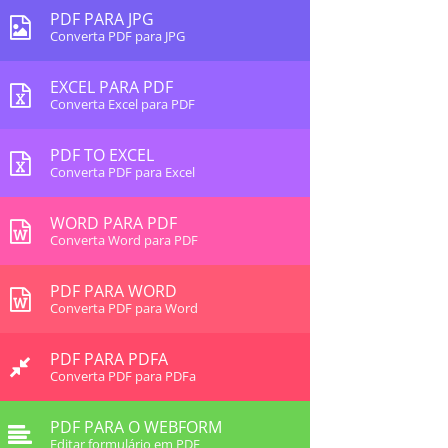
PDF PARA JPG
Converta PDF para JPG
EXCEL PARA PDF
Converta Excel para PDF
PDF TO EXCEL
Converta PDF para Excel
WORD PARA PDF
Converta Word para PDF
PDF PARA WORD
Converta PDF para Word
PDF PARA PDFA
Converta PDF para PDFa
PDF PARA O WEBFORM
Editar formulário em PDF