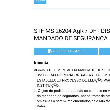
STF MS 26204 AgR / DF - D
MANDADO DE SEGURANÇA
RESULTADO SIMPLES
Ementa
AGRAVO REGIMENTAL EM MANDADO DE SEGU
   9/2006, DA PROCURADORIA-GERAL DE JUSTIÇA DO ESTADO DA BAHIA, QUE

   ESTABELECEU PROCESSO DE ELEIÇÃO PARA O CARGO DE OUVIDOR DAQUELA

   INSTITUIÇÃO.

1. Objeto do pedido de que não se conhece na vi
   do mandado de segurança, por se tratar de atos comissivos e

   omissivos a serem implementados pelo Ministério Público da

   Bahia.
