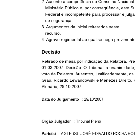
2. Ausente a competência do Conselho Nacional 
   Ministério Público e, por conseqüência, este Supremo Tribunal

   Federal é incompetente para processar e julgar o presente mandado

   de segurança.

3. Argumentos da inicial reiterados neste

   recurso.

4. Agravo regimental ao qual se nega provimento
Decisão
Retirado de mesa por indicação da Relatora. Pres
01.03.2007. Decisão: O Tribunal, à unanimidade
voto da Relatora. Ausentes, justificadamente, o
Grau, Ricardo Lewandowski e Menezes Direito. Pr
Plenário, 29.10.2007.
Data do Julgamento
:
29/10/2007
Órgão Julgador
:
Tribunal Pleno
Parte(s)
:
AGTE.(S): JOSÉ EDIVALDO ROCHA RO