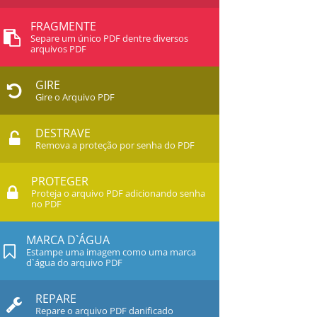
FRAGMENTE
Separe um único PDF dentre diversos
arquivos PDF
GIRE
Gire o Arquivo PDF
DESTRAVE
Remova a proteção por senha do PDF
PROTEGER
Proteja o arquivo PDF adicionando senha
no PDF
MARCA D`ÁGUA
Estampe uma imagem como uma marca
d`água do arquivo PDF
REPARE
Repare o arquivo PDF danificado