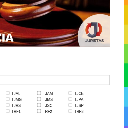
TJAL
TJAM
TJCE
TJMG
TJMS
TJPA
TJRS
TJSC
TJSP
TRF1
TRF2
TRF3