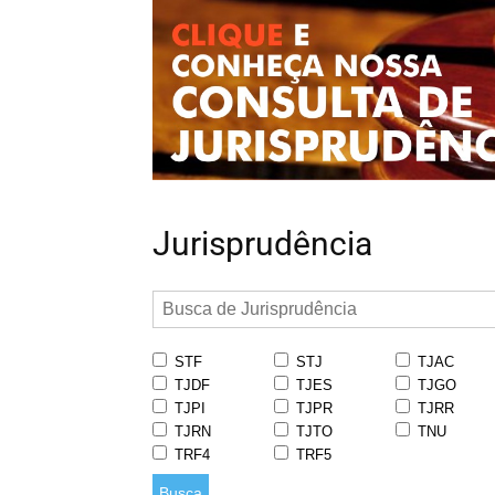
Jurisprudência
STF
STJ
TJAC
TJDF
TJES
TJGO
TJPI
TJPR
TJRR
TJRN
TJTO
TNU
TRF4
TRF5
Busca