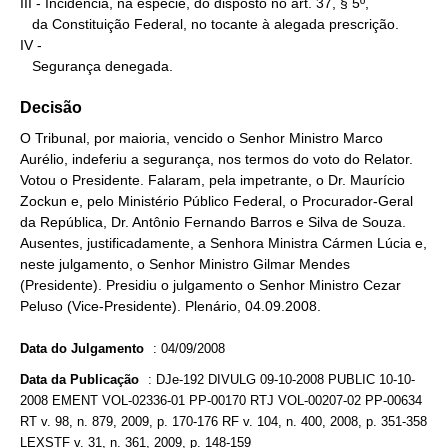
III - Incidência, na espécie, do disposto no art. 37, § 5º,

   da Constituição Federal, no tocante à alegada prescrição.

IV -

   Segurança denegada.
Decisão
O Tribunal, por maioria, vencido o Senhor Ministro Marco
Aurélio, indeferiu a segurança, nos termos do voto do Relator.
Votou o Presidente. Falaram, pela impetrante, o Dr. Maurício
Zockun e, pelo Ministério Público Federal, o Procurador-Geral
da República, Dr. Antônio Fernando Barros e Silva de Souza.
Ausentes, justificadamente, a Senhora Ministra Cármen Lúcia e,
neste julgamento, o Senhor Ministro Gilmar Mendes
(Presidente). Presidiu o julgamento o Senhor Ministro Cezar
Peluso (Vice-Presidente). Plenário, 04.09.2008.
Data do Julgamento
:
04/09/2008
Data da Publicação
:
DJe-192 DIVULG 09-10-2008 PUBLIC 10-10-
2008 EMENT VOL-02336-01 PP-00170 RTJ VOL-00207-02 PP-00634
RT v. 98, n. 879, 2009, p. 170-176 RF v. 104, n. 400, 2008, p. 351-358
LEXSTF v. 31, n. 361, 2009, p. 148-159