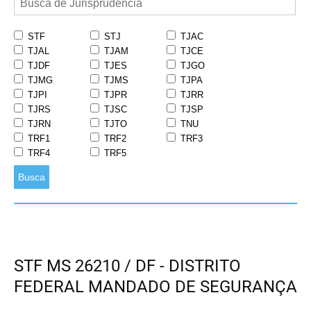
STF
STJ
TJAC
TJAL
TJAM
TJCE
TJDF
TJES
TJGO
TJMG
TJMS
TJPA
TJPI
TJPR
TJRR
TJRS
TJSC
TJSP
TJRN
TJTO
TNU
TRF1
TRF2
TRF3
TRF4
TRF5
Busca
STF MS 26210 / DF - DISTRITO
FEDERAL MANDADO DE SEGURANÇA