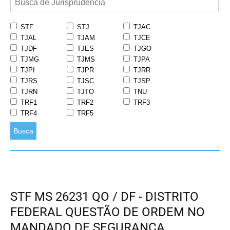
STF
STJ
TJAC
TJAL
TJAM
TJCE
TJDF
TJES
TJGO
TJMG
TJMS
TJPA
TJPI
TJPR
TJRR
TJRS
TJSC
TJSP
TJRN
TJTO
TNU
TRF1
TRF2
TRF3
TRF4
TRF5
Busca
STF MS 26231 QO / DF - DISTRITO
FEDERAL QUESTÃO DE ORDEM NO
MANDADO DE SEGURANÇA