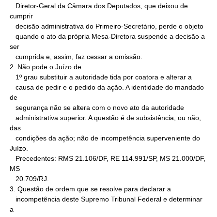
   Diretor-Geral da Câmara dos Deputados, que deixou de 
cumprir

   decisão administrativa do Primeiro-Secretário, perde o objeto

   quando o ato da própria Mesa-Diretora suspende a decisão a 
ser

   cumprida e, assim, faz cessar a omissão.

2. Não pode o Juízo de

   1º grau substituir a autoridade tida por coatora e alterar a

   causa de pedir e o pedido da ação. A identidade do mandado 
de

   segurança não se altera com o novo ato da autoridade

   administrativa superior. A questão é de subsistência, ou não, 
das

   condições da ação; não de incompetência superveniente do 
Juízo.

   Precedentes: RMS 21.106/DF, RE 114.991/SP, MS 21.000/DF,    
MS

   20.709/RJ.

3. Questão de ordem que se resolve para declarar a

   incompetência deste Supremo Tribunal Federal e determinar 
a
