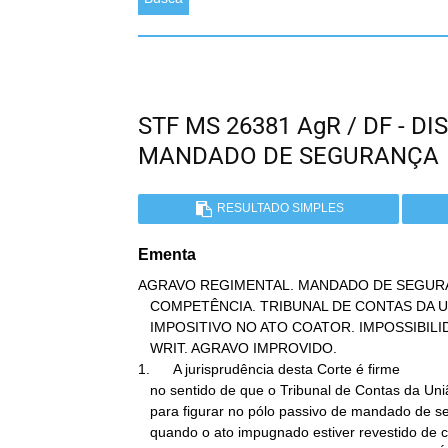
STF MS 26381 AgR / DF - D
MANDADO DE SEGURANÇA
RESULTADO SIMPLES
Ementa
AGRAVO REGIMENTAL. MANDADO DE SEGURA
   COMPETÊNCIA. TRIBUNAL DE CONTAS DA UNIÃO. AUSÊNCIA DE CARÁTER

   IMPOSITIVO NO ATO COATOR. IMPOSSIBILIDADE DE CONHECIMENTO DO

   WRIT. AGRAVO IMPROVIDO.

1.      A jurisprudência desta Corte é firme

   no sentido de que o Tribunal de Contas da União é parte legítima

   para figurar no pólo passivo de mandado de segurança apenas

   quando o ato impugnado estiver revestido de caráter impositivo.
