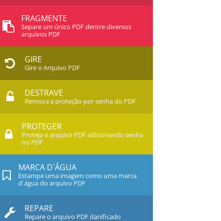
FRAGMENTE
Separe um único PDF dentre diversos
arquivos PDF
GIRE
Gire o Arquivo PDF
DESTRAVE
Remova a proteção por senha do PDF
PROTEGER
Proteja o arquivo PDF adicionando senha
no PDF
MARCA D`ÁGUA
Estampe uma imagem como uma marca
d`água do arquivo PDF
REPARE
Repare o arquivo PDF danificado