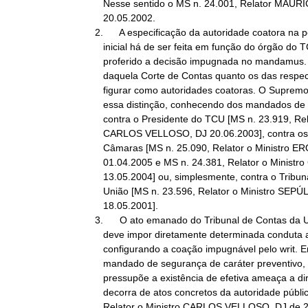
   Nesse sentido o MS n. 24.001, Relator MAURÍCIO CORREA, DJ

   20.05.2002.

2.      A especificação da autoridade coatora na p
   inicial há de ser feita em função do órgão do TCU que tenha

   proferido a decisão impugnada no mandamus. Tanto o Presidente

   daquela Corte de Contas quanto os das respectivas Câmaras podem

   figurar como autoridades coatoras. O Supremo, no entanto, não faz

   essa distinção, conhecendo dos mandados de segurança impetrados

   contra o Presidente do TCU [MS n. 23.919, Relator o Ministro

   CARLOS VELLOSO, DJ 20.06.2003], contra os Presidentes de suas

   Câmaras [MS n. 25.090, Relator o Ministro EROS GRAU, DJ

   01.04.2005 e MS n. 24.381, Relator o Ministro GILMAR MENDES, DJ

   13.05.2004] ou, simplesmente, contra o Tribunal de Contas da

   União [MS n. 23.596, Relator o Ministro SEPÚLVEDA PERTENCE, DJ

   18.05.2001].

3.      O ato emanado do Tribunal de Contas da U
   deve impor diretamente determinada conduta ao órgão público,

   configurando a coação impugnável pelo writ. Em se tratando de

   mandado de segurança de caráter preventivo, a concessão da ordem

   pressupõe a existência de efetiva ameaça a direito, ameaça que

   decorra de atos concretos da autoridade pública [MS n. 25.009,

   Relator o Ministro CARLOS VELLOSO, DJ de 24.11.2004].
