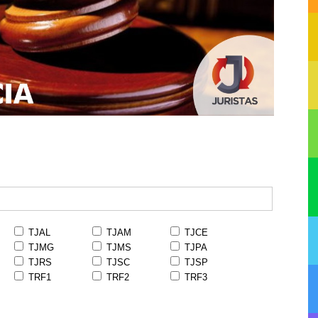
TJAL
TJAM
TJCE
TJMG
TJMS
TJPA
TJRS
TJSC
TJSP
TRF1
TRF2
TRF3