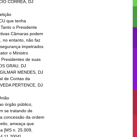
etição

nião
