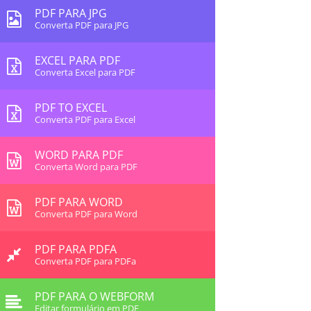
PDF PARA JPG
Converta PDF para JPG
EXCEL PARA PDF
Converta Excel para PDF
PDF TO EXCEL
Converta PDF para Excel
WORD PARA PDF
Converta Word para PDF
PDF PARA WORD
Converta PDF para Word
PDF PARA PDFA
Converta PDF para PDFa
PDF PARA O WEBFORM
Editar formulário em PDF