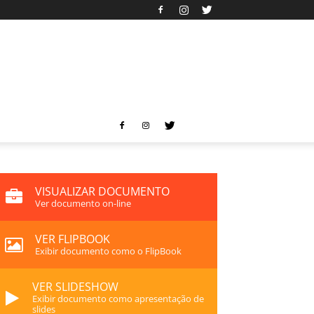
VISUALIZAR DOCUMENTO
Ver documento on-line
VER FLIPBOOK
Exibir documento como o FlipBook
VER SLIDESHOW
Exibir documento como apresentação de
slides