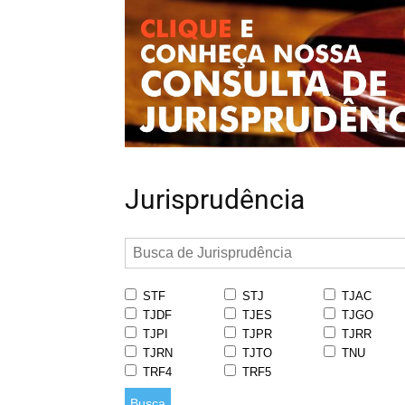
Jurisprudência
STF
STJ
TJAC
TJDF
TJES
TJGO
TJPI
TJPR
TJRR
TJRN
TJTO
TNU
TRF4
TRF5
Busca