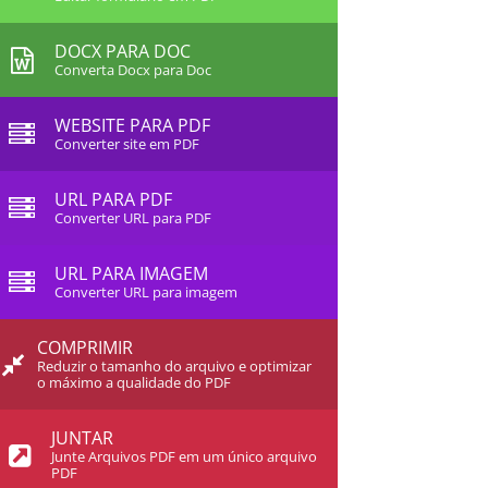
DOCX PARA DOC
Converta Docx para Doc
WEBSITE PARA PDF
Converter site em PDF
URL PARA PDF
Converter URL para PDF
URL PARA IMAGEM
Converter URL para imagem
COMPRIMIR
Reduzir o tamanho do arquivo e optimizar
o máximo a qualidade do PDF
JUNTAR
Junte Arquivos PDF em um único arquivo
PDF