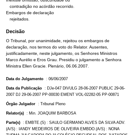
Inexiste omissão, obscuridade ou

   contradição no acórdão recorrido.

Embargos de declaração

   rejeitados.
Decisão
O Tribunal, por unanimidade, rejeitou os embargos de
declaração, nos termos do voto do Relator. Ausentes,
justificadamente, neste julgamento, os Senhores Ministros
Marco Aurélio e Eros Grau. Presidiu o julgamento a Senhora
Ministra Ellen Gracie. Plenário, 06.06.2007.
Data do Julgamento
:
06/06/2007
Data da Publicação
:
DJe-047 DIVULG 28-06-2007 PUBLIC 29-06-
2007 DJ 29-06-2007 PP-00030 EMENT VOL-02282-05 PP-00871
Órgão Julgador
:
Tribunal Pleno
Relator(a)
:
Min. JOAQUIM BARBOSA
Parte(s)
:
EMBTE.(S) : SAULO GERMANO ALVES DA SILVA ADV.
(A/S) : IANDY MEDEIROS DE OLIVEIRA EMBDO.(A/S) : NONA