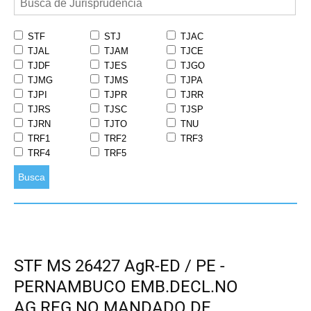
STF
STJ
TJAC
TJAL
TJAM
TJCE
TJDF
TJES
TJGO
TJMG
TJMS
TJPA
TJPI
TJPR
TJRR
TJRS
TJSC
TJSP
TJRN
TJTO
TNU
TRF1
TRF2
TRF3
TRF4
TRF5
Busca
STF MS 26427 AgR-ED / PE -
PERNAMBUCO EMB.DECL.NO
AG.REG.NO MANDADO DE