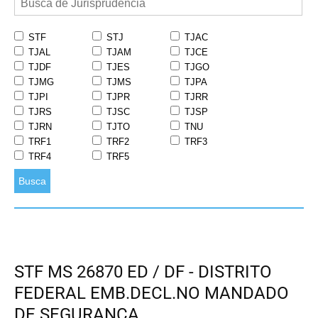
STF
STJ
TJAC
TJAL
TJAM
TJCE
TJDF
TJES
TJGO
TJMG
TJMS
TJPA
TJPI
TJPR
TJRR
TJRS
TJSC
TJSP
TJRN
TJTO
TNU
TRF1
TRF2
TRF3
TRF4
TRF5
Busca
STF MS 26870 ED / DF - DISTRITO
FEDERAL EMB.DECL.NO MANDADO
DE SEGURANÇA