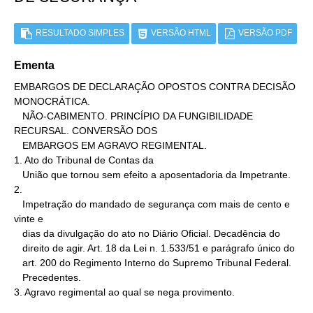
RESULTADO SIMPLES
VERSÃO HTML
VERSÃO PDF
Ementa
EMBARGOS DE DECLARAÇÃO OPOSTOS CONTRA DECISÃO 
MONOCRÁTICA.

   NÃO-CABIMENTO. PRINCÍPIO DA FUNGIBILIDADE 
RECURSAL. CONVERSÃO DOS

   EMBARGOS EM AGRAVO REGIMENTAL.

1. Ato do Tribunal de Contas da

   União que tornou sem efeito a aposentadoria da Impetrante.

2.

   Impetração do mandado de segurança com mais de cento e 
vinte e

   dias da divulgação do ato no Diário Oficial. Decadência do

   direito de agir. Art. 18 da Lei n. 1.533/51 e parágrafo único do

   art. 200 do Regimento Interno do Supremo Tribunal Federal.

   Precedentes.

3. Agravo regimental ao qual se nega provimento.