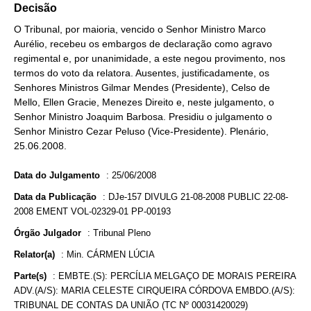
Decisão
O Tribunal, por maioria, vencido o Senhor Ministro Marco
Aurélio, recebeu os embargos de declaração como agravo
regimental e, por unanimidade, a este negou provimento, nos
termos do voto da relatora. Ausentes, justificadamente, os
Senhores Ministros Gilmar Mendes (Presidente), Celso de
Mello, Ellen Gracie, Menezes Direito e, neste julgamento, o
Senhor Ministro Joaquim Barbosa. Presidiu o julgamento o
Senhor Ministro Cezar Peluso (Vice-Presidente). Plenário,
25.06.2008.
Data do Julgamento
:
25/06/2008
Data da Publicação
:
DJe-157 DIVULG 21-08-2008 PUBLIC 22-08-
2008 EMENT VOL-02329-01 PP-00193
Órgão Julgador
:
Tribunal Pleno
Relator(a)
:
Min. CÁRMEN LÚCIA
Parte(s)
:
EMBTE.(S): PERCÍLIA MELGAÇO DE MORAIS PEREIRA
ADV.(A/S): MARIA CELESTE CIRQUEIRA CÓRDOVA EMBDO.(A/S):
TRIBUNAL DE CONTAS DA UNIÃO (TC Nº 00031420029)