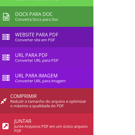
DOCX PARA DOC
Converta Docx para Doc
WEBSITE PARA PDF
Converter site em PDF
URL PARA PDF
Converter URL para PDF
URL PARA IMAGEM
Converter URL para imagem
COMPRIMIR
Reduzir o tamanho do arquivo e optimizar
o máximo a qualidade do PDF
JUNTAR
Junte Arquivos PDF em um único arquivo
PDF