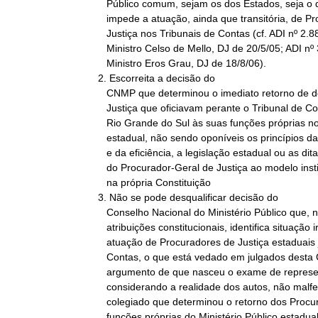
   Público comum, sejam os dos Estados, seja o da União, o que

   impede a atuação, ainda que transitória, de Procuradores de

   Justiça nos Tribunais de Contas (cf. ADI nº 2.884, Relator o

   Ministro Celso de Mello, DJ de 20/5/05; ADI nº 3.192, Relator o

   Ministro Eros Grau, DJ de 18/8/06).

2. Escorreita a decisão do

   CNMP que determinou o imediato retorno de dois Procuradores de

   Justiça que oficiavam perante o Tribunal de Contas do Estado do

   Rio Grande do Sul às suas funções próprias no Ministério Público

   estadual, não sendo oponíveis os princípios da segurança jurídica

   e da eficiência, a legislação estadual ou as ditas prerrogativas

   do Procurador-Geral de Justiça ao modelo institucional definido

   na própria Constituição

3. Não se pode desqualificar decisão do

   Conselho Nacional do Ministério Público que, no exercício de suas

   atribuições constitucionais, identifica situação irregular de

   atuação de Procuradores de Justiça estaduais junto ao Tribunal de

   Contas, o que está vedado em julgados desta Corte Suprema. O

   argumento de que nasceu o exame de representação anônima,

   considerando a realidade dos autos, não malfere a decisão do

   colegiado que determinou o retorno dos Procuradores de Justiça às

   funções próprias do Ministério Público estadual.
