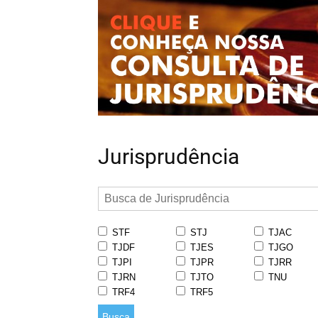
Jurisprudência
STF
STJ
TJAC
TJDF
TJES
TJGO
TJPI
TJPR
TJRR
TJRN
TJTO
TNU
TRF4
TRF5
Busca