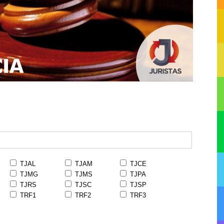
TJAL
TJAM
TJCE
TJMG
TJMS
TJPA
TJRS
TJSC
TJSP
TRF1
TRF2
TRF3