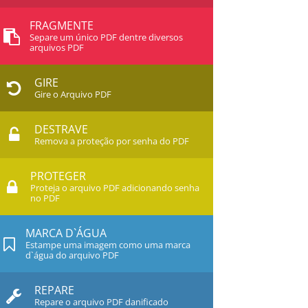
FRAGMENTE
Separe um único PDF dentre diversos
arquivos PDF
GIRE
Gire o Arquivo PDF
DESTRAVE
Remova a proteção por senha do PDF
PROTEGER
Proteja o arquivo PDF adicionando senha
no PDF
MARCA D`ÁGUA
Estampe uma imagem como uma marca
d`água do arquivo PDF
REPARE
Repare o arquivo PDF danificado