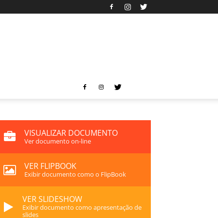
VISUALIZAR DOCUMENTO
Ver documento on-line
VER FLIPBOOK
Exibir documento como o FlipBook
VER SLIDESHOW
Exibir documento como apresentação de
slides