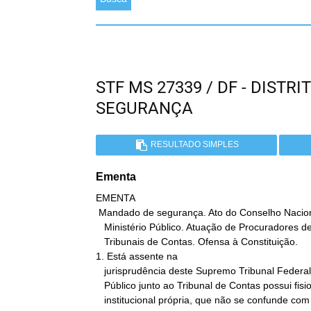
STF MS 27339 / DF - DIST
SEGURANÇA
RESULTADO SIMPLES
Ementa
EMENTA

 Mandado de segurança. Ato do Conselho Nacional do

   Ministério Público. Atuação de Procuradores de Justiça nos

   Tribunais de Contas. Ofensa à Constituição.

1. Está assente na

   jurisprudência deste Supremo Tribunal Federal que o Ministério

   Público junto ao Tribunal de Contas possui fisionomia

   institucional própria, que não se confunde com a do Ministério
