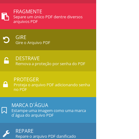
FRAGMENTE
Separe um único PDF dentre diversos
arquivos PDF
GIRE
Gire o Arquivo PDF
DESTRAVE
Remova a proteção por senha do PDF
PROTEGER
Proteja o arquivo PDF adicionando senha
no PDF
MARCA D`ÁGUA
Estampe uma imagem como uma marca
d`água do arquivo PDF
REPARE
Repare o arquivo PDF danificado