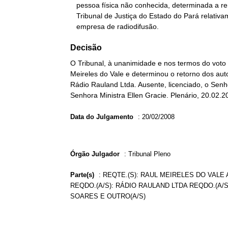
   pessoa física não conhecida, determinada a remessa dos autos ao

   Tribunal de Justiça do Estado do Pará relativamente ao apelo da

   empresa de radiodifusão.
Decisão
O Tribunal, à unanimidade e nos termos do voto 
Meireles do Vale e determinou o retorno dos aut
Rádio Rauland Ltda. Ausente, licenciado, o Senh
Senhora Ministra Ellen Gracie. Plenário, 20.02.2
Data do Julgamento
:
20/02/2008
Órgão Julgador
:
Tribunal Pleno
Parte(s)
:
REQTE.(S): RAUL MEIRELES DO VALE 
REQDO.(A/S): RÁDIO RAULAND LTDA REQDO.(A/S
SOARES E OUTRO(A/S)