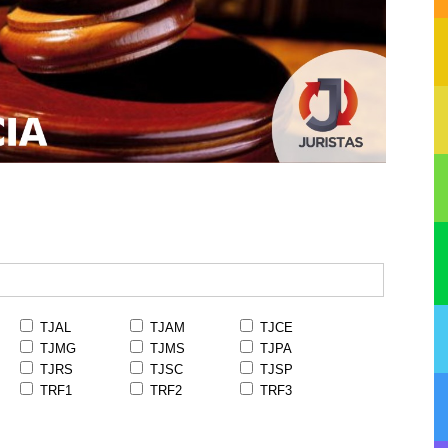
TJAL
TJAM
TJCE
TJMG
TJMS
TJPA
TJRS
TJSC
TJSP
TRF1
TRF2
TRF3