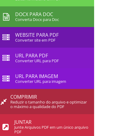
DOCX PARA DOC
Converta Docx para Doc
WEBSITE PARA PDF
Converter site em PDF
URL PARA PDF
Converter URL para PDF
URL PARA IMAGEM
Converter URL para imagem
COMPRIMIR
Reduzir o tamanho do arquivo e optimizar
o máximo a qualidade do PDF
JUNTAR
Junte Arquivos PDF em um único arquivo
PDF