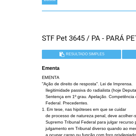
STF Pet 3645 / PA - PARÁ P
RESULTADO SIMPLES
Ementa
EMENTA

"Ação de direito de resposta". Lei de Imprensa.

   Ilegitimidade passiva do radialista (hoje Deputado Federal).

   Sentença em 1º grau. Apelação. Competência do Supremo Tribunal

   Federal. Precedentes.

1. Em tese, nas hipóteses em que se cuidar

   de processo de natureza penal, deve acolher-se a competência do

   Supremo Tribunal Federal para julgar recurso pendente de

   julgamento em Tribunal diverso quando ao menos um dos réus passar

   a ocupar cargo ou função com foro privilegiado, nos termos do
