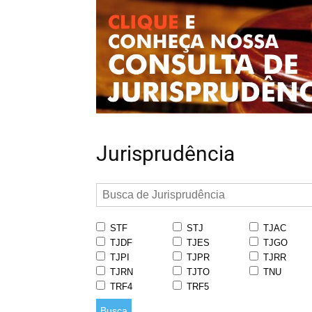
Jurisprudência
STF
STJ
TJAC
TJDF
TJES
TJGO
TJPI
TJPR
TJRR
TJRN
TJTO
TNU
TRF4
TRF5
Busca