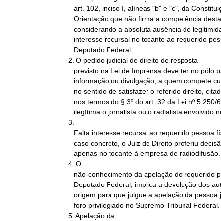
   art. 102, inciso I, alíneas "b" e "c", da Constituição Federal.

   Orientação que não firma a competência desta Corte, entretanto,

   considerando a absoluta ausência de legitimidade passiva e de

   interesse recursal no tocante ao requerido pessoa física, hoje

   Deputado Federal.

2. O pedido judicial de direito de resposta

   previsto na Lei de Imprensa deve ter no pólo passivo a empresa de

   informação ou divulgação, a quem compete cumprir decisão judicial

   no sentido de satisfazer o referido direito, citado o responsável

   nos termos do § 3º do art. 32 da Lei nº 5.250/67, sendo parte

   ilegítima o jornalista ou o radialista envolvido no fato.

3.

   Falta interesse recursal ao requerido pessoa física, já que, no

   caso concreto, o Juiz de Direito proferiu decisão condenatória

   apenas no tocante à empresa de radiodifusão.

4. O

   não-conhecimento da apelação do requerido pessoa física, hoje

   Deputado Federal, implica a devolução dos autos ao Tribunal de

   origem para que julgue a apelação da pessoa jurídica, que não tem

   foro privilegiado no Supremo Tribunal Federal.

5. Apelação da
