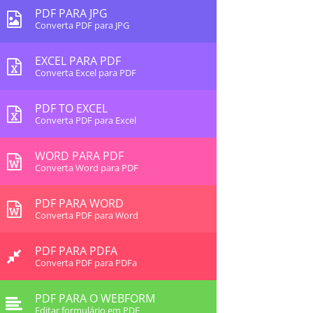
PDF PARA JPG
Converta PDF para JPG
EXCEL PARA PDF
Converta Excel para PDF
PDF TO EXCEL
Converta PDF para Excel
WORD PARA PDF
Converta Word para PDF
PDF PARA WORD
Converta PDF para Word
PDF PARA PDFA
Converta PDF para PDFa
PDF PARA O WEBFORM
Editar formulário em PDF