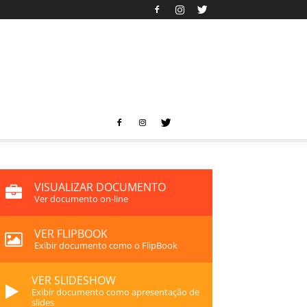
VISUALIZAR DOCUMENTO
Ver documento on-line
VER FLIPBOOK
Exibir documento como o FlipBook
VER SLIDESHOW
Exibir documento como apresentação de
slides