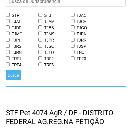
STF
STJ
TJAC
TJAL
TJAM
TJCE
TJDF
TJES
TJGO
TJMG
TJMS
TJPA
TJPI
TJPR
TJRR
TJRS
TJSC
TJSP
TJRN
TJTO
TNU
TRF1
TRF2
TRF3
TRF4
TRF5
Busca
STF Pet 4074 AgR / DF - DISTRITO
FEDERAL AG.REG.NA PETIÇÃO