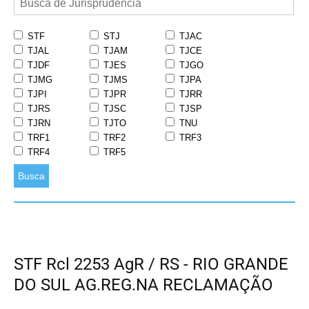
STF
STJ
TJAC
TJAL
TJAM
TJCE
TJDF
TJES
TJGO
TJMG
TJMS
TJPA
TJPI
TJPR
TJRR
TJRS
TJSC
TJSP
TJRN
TJTO
TNU
TRF1
TRF2
TRF3
TRF4
TRF5
Busca
STF Rcl 2253 AgR / RS - RIO GRANDE
DO SUL AG.REG.NA RECLAMAÇÃO