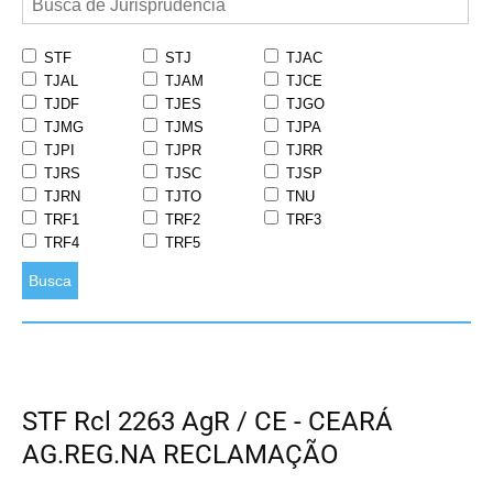
STF
STJ
TJAC
TJAL
TJAM
TJCE
TJDF
TJES
TJGO
TJMG
TJMS
TJPA
TJPI
TJPR
TJRR
TJRS
TJSC
TJSP
TJRN
TJTO
TNU
TRF1
TRF2
TRF3
TRF4
TRF5
Busca
STF Rcl 2263 AgR / CE - CEARÁ
AG.REG.NA RECLAMAÇÃO