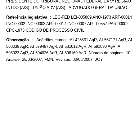
PRESIDENTE DO TRIBUNAL REGIONAL FEDERAL DA 5ª REGIÃO
INTDO.(A/S) : UNIÃO ADV.(A/S) : ADVOGADO-GERAL DA UNIÃO
Referência legislativa
:
LEG-FED LEI-005869 ANO-1973 ART-00014
INC-00002 INC-00003 ART-00017 INC-00007 ART-00557 PAR-00002
CPC-1973 CÓDIGO DE PROCESSO CIVIL
Observação
:
- Acórdãos citados: AI 423531 AgR, AI 567171 AgR, AI
568039 AgR, AI 579497 AgR, AI 581612 AgR, AI 593893 AgR, AI
593923 AgR, AI 594026 AgR, AI 596169 AgR. Número de páginas: 10.
Análise: 29/03/2007, FMN. Revisão: 30/03/2007, JOY.