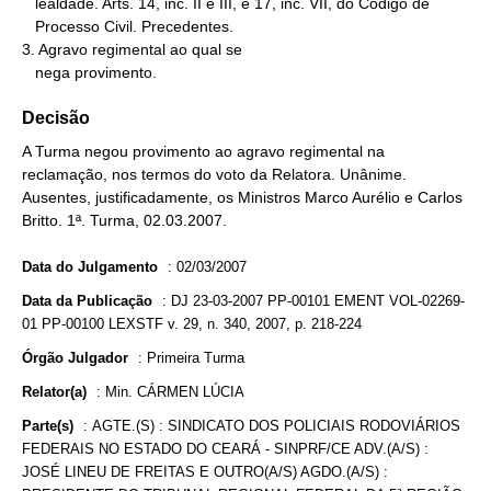
   lealdade. Arts. 14, inc. II e III, e 17, inc. VII, do Código de

   Processo Civil. Precedentes.

3. Agravo regimental ao qual se

   nega provimento.
Decisão
A Turma negou provimento ao agravo regimental na
reclamação, nos termos do voto da Relatora. Unânime.
Ausentes, justificadamente, os Ministros Marco Aurélio e Carlos
Britto. 1ª. Turma, 02.03.2007.
Data do Julgamento
:
02/03/2007
Data da Publicação
:
DJ 23-03-2007 PP-00101 EMENT VOL-02269-
01 PP-00100 LEXSTF v. 29, n. 340, 2007, p. 218-224
Órgão Julgador
:
Primeira Turma
Relator(a)
:
Min. CÁRMEN LÚCIA
Parte(s)
:
AGTE.(S) : SINDICATO DOS POLICIAIS RODOVIÁRIOS
FEDERAIS NO ESTADO DO CEARÁ - SINPRF/CE ADV.(A/S) :
JOSÉ LINEU DE FREITAS E OUTRO(A/S) AGDO.(A/S) :