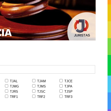
TJAL
TJAM
TJCE
TJMG
TJMS
TJPA
TJRS
TJSC
TJSP
TRF1
TRF2
TRF3