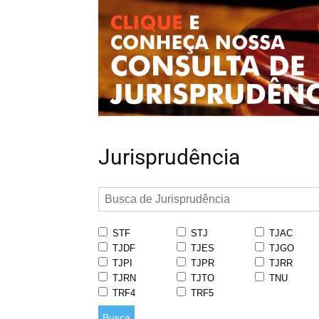
Jurisprudência
STF
STJ
TJAC
TJDF
TJES
TJGO
TJPI
TJPR
TJRR
TJRN
TJTO
TNU
TRF4
TRF5
Busca