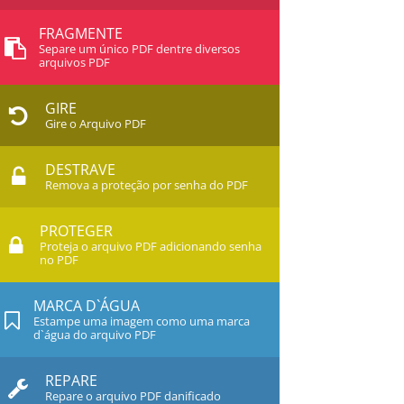
FRAGMENTE
Separe um único PDF dentre diversos
arquivos PDF
GIRE
Gire o Arquivo PDF
DESTRAVE
Remova a proteção por senha do PDF
PROTEGER
Proteja o arquivo PDF adicionando senha
no PDF
MARCA D`ÁGUA
Estampe uma imagem como uma marca
d`água do arquivo PDF
REPARE
Repare o arquivo PDF danificado