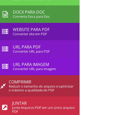
DOCX PARA DOC
Converta Docx para Doc
WEBSITE PARA PDF
Converter site em PDF
URL PARA PDF
Converter URL para PDF
URL PARA IMAGEM
Converter URL para imagem
COMPRIMIR
Reduzir o tamanho do arquivo e optimizar
o máximo a qualidade do PDF
JUNTAR
Junte Arquivos PDF em um único arquivo
PDF