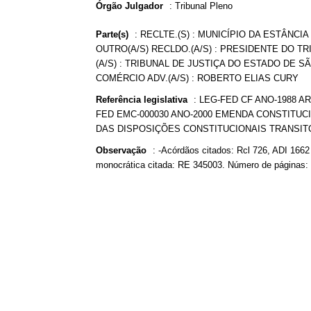
Órgão Julgador
:
Tribunal Pleno
Parte(s)
:
RECLTE.(S) : MUNICÍPIO DA ESTÂNCIA
OUTRO(A/S) RECLDO.(A/S) : PRESIDENTE DO T
(A/S) : TRIBUNAL DE JUSTIÇA DO ESTADO DE SÃ
COMÉRCIO ADV.(A/S) : ROBERTO ELIAS CURY
Referência legislativa
:
LEG-FED CF ANO-1988 AR
FED EMC-000030 ANO-2000 EMENDA CONSTITUCIO
DAS DISPOSIÇÕES CONSTITUCIONAIS TRANSIT
Observação
:
-Acórdãos citados: Rcl 726, ADI 166
monocrática citada: RE 345003. Número de páginas: 