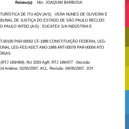
Relator(a)
:
Min. JOAQUIM BARBOSA
 TURÍSTICA DE ITU ADV.(A/S) : VERA NUNES DE OLIVEIRA E
RIBUNAL DE JUSTIÇA DO ESTADO DE SÃO PAULO RECLDO.
O PAULO INTDO.(A/S) : EUCATEX S/A INDÚSTRIA E
T-00100 PAR-00002 CF-1988 CONSTITUIÇÃO FEDERAL LEG-
NAL LEG-FED ADCT ANO-1988 ART-00078 PAR-00004 ATO
ÓRIAS
2 (RTJ 189/469), Rcl 3293 AgR; RTJ 189/477. -Decisão
14 Análise: 02/05/2007, ACL. Revisão: 04/05/2007, JOY.