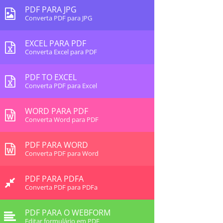
PDF PARA JPG
Converta PDF para JPG
EXCEL PARA PDF
Converta Excel para PDF
PDF TO EXCEL
Converta PDF para Excel
WORD PARA PDF
Converta Word para PDF
PDF PARA WORD
Converta PDF para Word
PDF PARA PDFA
Converta PDF para PDFa
PDF PARA O WEBFORM
Editar formulário em PDF