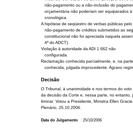
   não-pagamento ou a não-inclusão do pagamento em previsão

   orçamentária não poderiam ser equiparados à quebra de ordem

   cronológica.

A hipótese de seqüestro de verbas públicas pelo

   não-pagamento de créditos submetidos ao segundo parcelamento

   constitucional não foi apreciada naquela assentada (art. 78 e §

   4º do ADCT).

Violação à autoridade da ADI 1.662 não

   configurada.

Reclamação conhecida parcialmente, e, na parte
   conhecida, julgada improcedente. Agravo regi
Decisão
O Tribunal, à unanimidade e nos termos do voto
da decisão da Corte e, nessa parte, no entanto,
liminar. Votou a Presidente, Ministra Ellen Graci
Plenário, 25.10.2006.
Data do Julgamento
:
25/10/2006