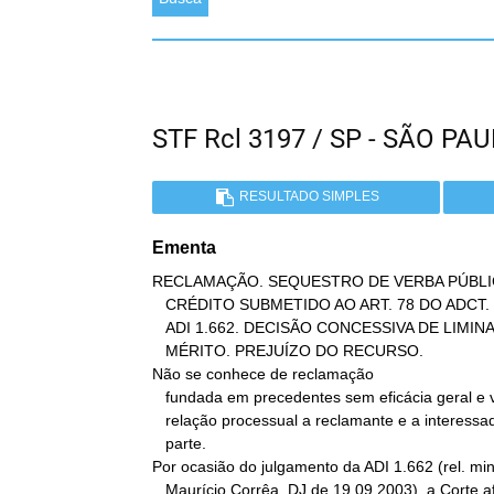
STF Rcl 3197 / SP - SÃO 
RESULTADO SIMPLES
Ementa
RECLAMAÇÃO. SEQUESTRO DE VERBA PÚBLI
   CRÉDITO SUBMETIDO AO ART. 78 DO ADCT. VIOLAÇÃO À AUTORIDADE DA

   ADI 1.662. DECISÃO CONCESSIVA DE LIMINAR. AGRAVO. JULGAMENTO DO

   MÉRITO. PREJUÍZO DO RECURSO.

Não se conhece de reclamação

   fundada em precedentes sem eficácia geral e vinculantes, de cuja

   relação processual a reclamante e a interessada não fizeram

   parte.

Por ocasião do julgamento da ADI 1.662 (rel. min.
   Maurício Corrêa, DJ de 19.09.2003), a Corte afirmou que o
