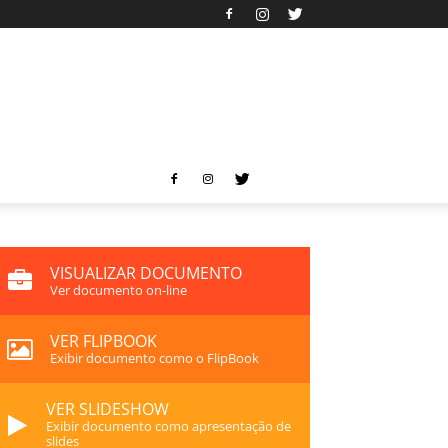
VISUALIZAR DOCUMENTO
Ver documento on-line
VER FLIPBOOK
Exibir documento como o FlipBook
VER SLIDESHOW
Exibir documento como apresentação de
slides