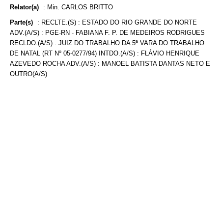
Relator(a)
:
Min. CARLOS BRITTO
Parte(s)
:
RECLTE.(S) : ESTADO DO RIO GRANDE DO NORTE
ADV.(A/S) : PGE-RN - FABIANA F. P. DE MEDEIROS RODRIGUES
RECLDO.(A/S) : JUIZ DO TRABALHO DA 5ª VARA DO TRABALHO
DE NATAL (RT Nº 05-0277/94) INTDO.(A/S) : FLÁVIO HENRIQUE
AZEVEDO ROCHA ADV.(A/S) : MANOEL BATISTA DANTAS NETO E
OUTRO(A/S)