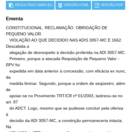
RESULTADO SIMPLES
VERSÃO HTML
VERSÃO PDF
Ementa
CONSTITUCIONAL. RECLAMAÇÃO. OBRIGAÇÃO DE 
PEQUENO VALOR.

   VIOLAÇÃO AO QUE DECIDIDO NAS ADIS 3057-MC E 1662.

Descabida a

   alegação de desrespeito à decisão proferida na ADI 3057-MC.

   Primeiro, porque a atacada Requisição de Pequeno Valor - 
RPV foi

   expedida em data anterior à concessão, com eficácia ex nunc, 
da

   medida liminar. Segundo, porque a ordem de seqüestro, além 
de

   apoiar-se no Provimento TRT/CR nº 01/2003, lastreou-se no 
art. 87

   do ADCT. Logo, mesmo que se pudesse concluir pela ofensa 
à

   decisão da ADI 3057-MC, a constrição permaneceria intacta.

Na
