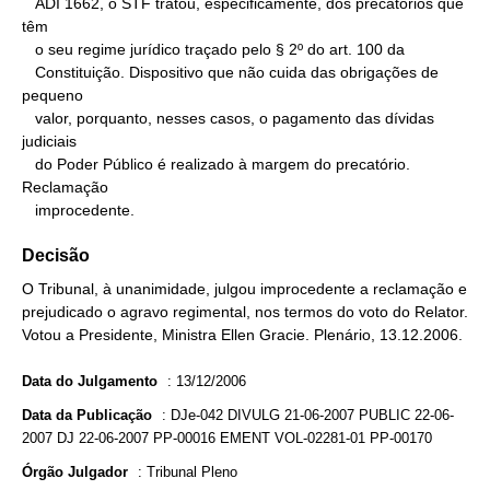
   ADI 1662, o STF tratou, especificamente, dos precatórios que 
têm

   o seu regime jurídico traçado pelo § 2º do art. 100 da

   Constituição. Dispositivo que não cuida das obrigações de 
pequeno

   valor, porquanto, nesses casos, o pagamento das dívidas 
judiciais

   do Poder Público é realizado à margem do precatório.

Reclamação

   improcedente.
Decisão
O Tribunal, à unanimidade, julgou improcedente a reclamação e
prejudicado o agravo regimental, nos termos do voto do Relator.
Votou a Presidente, Ministra Ellen Gracie. Plenário, 13.12.2006.
Data do Julgamento
:
13/12/2006
Data da Publicação
:
DJe-042 DIVULG 21-06-2007 PUBLIC 22-06-
2007 DJ 22-06-2007 PP-00016 EMENT VOL-02281-01 PP-00170
Órgão Julgador
:
Tribunal Pleno