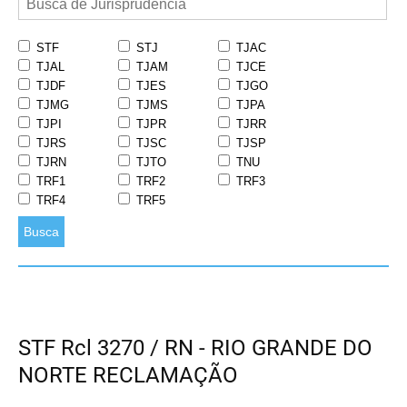
STF
STJ
TJAC
TJAL
TJAM
TJCE
TJDF
TJES
TJGO
TJMG
TJMS
TJPA
TJPI
TJPR
TJRR
TJRS
TJSC
TJSP
TJRN
TJTO
TNU
TRF1
TRF2
TRF3
TRF4
TRF5
Busca
STF Rcl 3270 / RN - RIO GRANDE DO
NORTE RECLAMAÇÃO