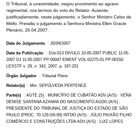
O Tribunal, à unanimidade, negou provimento ao agravo
regimental, nos termos do voto do Relator. Ausente,
justificadamente, neste julgamento, o Senhor Ministro Celso de
Mello. Presidiu o julgamento a Senhora Ministra Ellen Gracie.
Plenário, 26.04.2007.
Data do Julgamento
:
26/04/2007
Data da Publicação
:
DJe-013 DIVULG 10-05-2007 PUBLIC 11-05-
2007 DJ 11-05-2007 PP-00047 EMENT VOL-02275-01 PP-00150
LEXSTF v. 29, n. 342, 2007, p. 197-201
Órgão Julgador
:
Tribunal Pleno
Relator(a)
:
Min. SEPÚLVEDA PERTENCE
Parte(s)
:
AGTE.(S) : MUNICÍPIO DE CUBATÃO ADV.(A/S) : VERA
DENISE SANTANA AZANHA DO NASCIMENTO AGDO.(A/S) :
PRESIDENTE DO TRIBUNAL DE JUSTIÇA DO ESTADO DE SÃO
PAULO (PROC. 70.129.0/6-00) INTDO.(A/S) : JÚLIO PAIXÃO FILHO
COMÉRCIO E CONSTRUÇÕES LTDA ADV.(A/S) : LUIZ LOPES