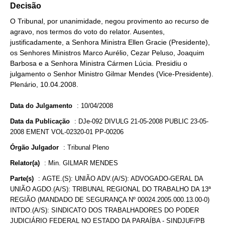
Decisão
O Tribunal, por unanimidade, negou provimento ao recurso de
agravo, nos termos do voto do relator. Ausentes,
justificadamente, a Senhora Ministra Ellen Gracie (Presidente),
os Senhores Ministros Marco Aurélio, Cezar Peluso, Joaquim
Barbosa e a Senhora Ministra Cármen Lúcia. Presidiu o
julgamento o Senhor Ministro Gilmar Mendes (Vice-Presidente).
Plenário, 10.04.2008.
Data do Julgamento
:
10/04/2008
Data da Publicação
:
DJe-092 DIVULG 21-05-2008 PUBLIC 23-05-
2008 EMENT VOL-02320-01 PP-00206
Órgão Julgador
:
Tribunal Pleno
Relator(a)
:
Min. GILMAR MENDES
Parte(s)
:
AGTE.(S): UNIÃO ADV.(A/S): ADVOGADO-GERAL DA
UNIÃO AGDO.(A/S): TRIBUNAL REGIONAL DO TRABALHO DA 13ª
REGIÃO (MANDADO DE SEGURANÇA Nº 00024.2005.000.13.00-0)
INTDO.(A/S): SINDICATO DOS TRABALHADORES DO PODER
JUDICIÁRIO FEDERAL NO ESTADO DA PARAÍBA - SINDJUF/PB