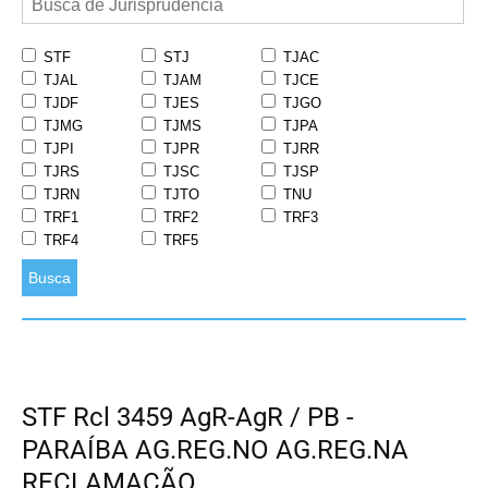
STF
STJ
TJAC
TJAL
TJAM
TJCE
TJDF
TJES
TJGO
TJMG
TJMS
TJPA
TJPI
TJPR
TJRR
TJRS
TJSC
TJSP
TJRN
TJTO
TNU
TRF1
TRF2
TRF3
TRF4
TRF5
Busca
STF Rcl 3459 AgR-AgR / PB -
PARAÍBA AG.REG.NO AG.REG.NA
RECLAMAÇÃO