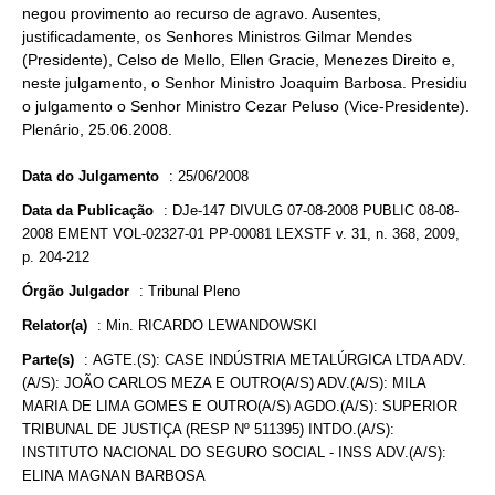
negou provimento ao recurso de agravo. Ausentes,
justificadamente, os Senhores Ministros Gilmar Mendes
(Presidente), Celso de Mello, Ellen Gracie, Menezes Direito e,
neste julgamento, o Senhor Ministro Joaquim Barbosa. Presidiu
o julgamento o Senhor Ministro Cezar Peluso (Vice-Presidente).
Plenário, 25.06.2008.
Data do Julgamento
:
25/06/2008
Data da Publicação
:
DJe-147 DIVULG 07-08-2008 PUBLIC 08-08-
2008 EMENT VOL-02327-01 PP-00081 LEXSTF v. 31, n. 368, 2009,
p. 204-212
Órgão Julgador
:
Tribunal Pleno
Relator(a)
:
Min. RICARDO LEWANDOWSKI
Parte(s)
:
AGTE.(S): CASE INDÚSTRIA METALÚRGICA LTDA ADV.
(A/S): JOÃO CARLOS MEZA E OUTRO(A/S) ADV.(A/S): MILA
MARIA DE LIMA GOMES E OUTRO(A/S) AGDO.(A/S): SUPERIOR
TRIBUNAL DE JUSTIÇA (RESP Nº 511395) INTDO.(A/S):
INSTITUTO NACIONAL DO SEGURO SOCIAL - INSS ADV.(A/S):
ELINA MAGNAN BARBOSA