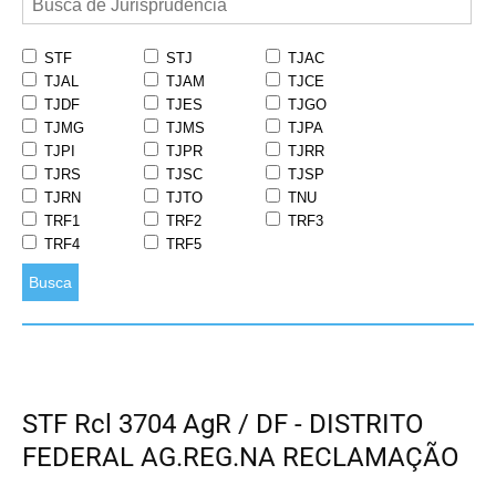
STF
STJ
TJAC
TJAL
TJAM
TJCE
TJDF
TJES
TJGO
TJMG
TJMS
TJPA
TJPI
TJPR
TJRR
TJRS
TJSC
TJSP
TJRN
TJTO
TNU
TRF1
TRF2
TRF3
TRF4
TRF5
Busca
STF Rcl 3704 AgR / DF - DISTRITO
FEDERAL AG.REG.NA RECLAMAÇÃO