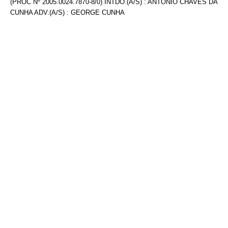
(PROC Nº 2005.0024.7870-8/0) INTDO.(A/S) : ANTONIO CHAVES DA
CUNHA ADV.(A/S) : GEORGE CUNHA