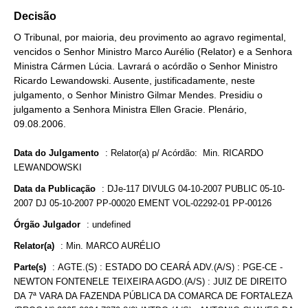
Decisão
O Tribunal, por maioria, deu provimento ao agravo regimental,
vencidos o Senhor Ministro Marco Aurélio (Relator) e a Senhora
Ministra Cármen Lúcia. Lavrará o acórdão o Senhor Ministro
Ricardo Lewandowski. Ausente, justificadamente, neste
julgamento, o Senhor Ministro Gilmar Mendes. Presidiu o
julgamento a Senhora Ministra Ellen Gracie. Plenário,
09.08.2006.
Data do Julgamento
:
Relator(a) p/ Acórdão: Min. RICARDO
LEWANDOWSKI
Data da Publicação
:
DJe-117 DIVULG 04-10-2007 PUBLIC 05-10-
2007 DJ 05-10-2007 PP-00020 EMENT VOL-02292-01 PP-00126
Órgão Julgador
:
undefined
Relator(a)
:
Min. MARCO AURÉLIO
Parte(s)
:
AGTE.(S) : ESTADO DO CEARÁ ADV.(A/S) : PGE-CE -
NEWTON FONTENELE TEIXEIRA AGDO.(A/S) : JUIZ DE DIREITO
DA 7ª VARA DA FAZENDA PÚBLICA DA COMARCA DE FORTALEZA