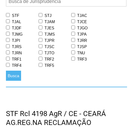
STF
STJ
TJAC
TJAL
TJAM
TJCE
TJDF
TJES
TJGO
TJMG
TJMS
TJPA
TJPI
TJPR
TJRR
TJRS
TJSC
TJSP
TJRN
TJTO
TNU
TRF1
TRF2
TRF3
TRF4
TRF5
Busca
STF Rcl 4198 AgR / CE - CEARÁ
AG.REG.NA RECLAMAÇÃO