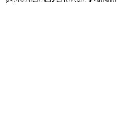
(A/S) : PROCURADORIA-GERAL DO ESTADO DE SÃO PAULO