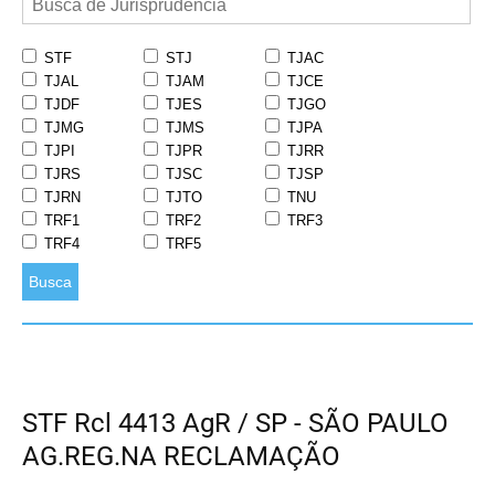
STF
STJ
TJAC
TJAL
TJAM
TJCE
TJDF
TJES
TJGO
TJMG
TJMS
TJPA
TJPI
TJPR
TJRR
TJRS
TJSC
TJSP
TJRN
TJTO
TNU
TRF1
TRF2
TRF3
TRF4
TRF5
Busca
STF Rcl 4413 AgR / SP - SÃO PAULO
AG.REG.NA RECLAMAÇÃO