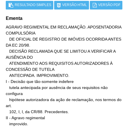
RESULTADO SIMPLES
VERSÃO HTML
VERSÃO PDF
Ementa
AGRAVO REGIMENTAL EM RECLAMAÇÃO. APOSENTADORIA 
COMPULSÓRIA

   DE OFICIAL DE REGISTRO DE IMÓVEIS OCORRIDA ANTES 
DA EC 20/98.

   DECISÃO RECLAMADA QUE SE LIMITOU A VERIFICAR A 
AUSÊNCIA DO

   ATENDIMENTO AOS REQUISITOS AUTORIZADORES À 
CONCESSÃO DE TUTELA

   ANTECIPADA. IMPROVIMENTO.

I - Decisão que tão-somente indefere

   tutela antecipada por ausência de seus requisitos não 
configura

   hipótese autorizadora da ação de reclamação, nos termos do 
art.

   102, I, l, da CR/88. Precedentes.

II - Agravo regimental

   improvido.