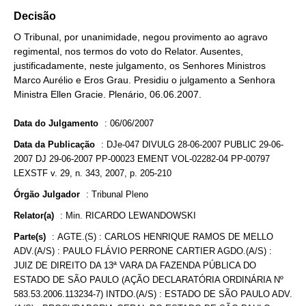
Decisão
O Tribunal, por unanimidade, negou provimento ao agravo
regimental, nos termos do voto do Relator. Ausentes,
justificadamente, neste julgamento, os Senhores Ministros
Marco Aurélio e Eros Grau. Presidiu o julgamento a Senhora
Ministra Ellen Gracie. Plenário, 06.06.2007.
Data do Julgamento
:
06/06/2007
Data da Publicação
:
DJe-047 DIVULG 28-06-2007 PUBLIC 29-06-
2007 DJ 29-06-2007 PP-00023 EMENT VOL-02282-04 PP-00797
LEXSTF v. 29, n. 343, 2007, p. 205-210
Órgão Julgador
:
Tribunal Pleno
Relator(a)
:
Min. RICARDO LEWANDOWSKI
Parte(s)
:
AGTE.(S) : CARLOS HENRIQUE RAMOS DE MELLO
ADV.(A/S) : PAULO FLÁVIO PERRONE CARTIER AGDO.(A/S) :
JUIZ DE DIREITO DA 13ª VARA DA FAZENDA PÚBLICA DO
ESTADO DE SÃO PAULO (AÇÃO DECLARATÓRIA ORDINÁRIA Nº
583.53.2006.113234-7) INTDO.(A/S) : ESTADO DE SÃO PAULO ADV.