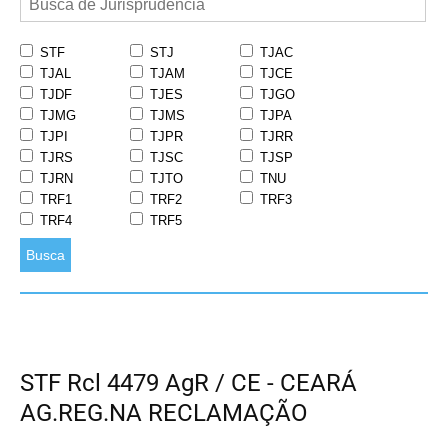
STF
STJ
TJAC
TJAL
TJAM
TJCE
TJDF
TJES
TJGO
TJMG
TJMS
TJPA
TJPI
TJPR
TJRR
TJRS
TJSC
TJSP
TJRN
TJTO
TNU
TRF1
TRF2
TRF3
TRF4
TRF5
Busca
STF Rcl 4479 AgR / CE - CEARÁ
AG.REG.NA RECLAMAÇÃO