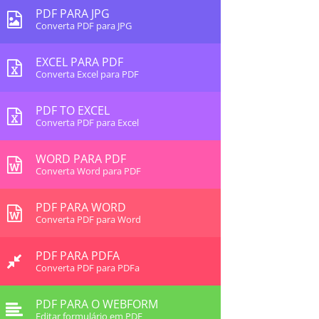
PDF PARA JPG
Converta PDF para JPG
EXCEL PARA PDF
Converta Excel para PDF
PDF TO EXCEL
Converta PDF para Excel
WORD PARA PDF
Converta Word para PDF
PDF PARA WORD
Converta PDF para Word
PDF PARA PDFA
Converta PDF para PDFa
PDF PARA O WEBFORM
Editar formulário em PDF