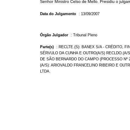
Senhor Ministro Celso de Mello. Presidiu o julga
Data do Julgamento
:
13/09/2007
Órgão Julgador
:
Tribunal Pleno
Parte(s)
:
RECLTE.(S): BANEX S/A - CRÉDITO, F
SÉRVULO DA CUNHA E OUTRO(A/S) RECLDO.(A/S
DE SÃO BERNARDO DO CAMPO (PROCESSO Nº 206
(A/S): ARIOVALDO FRANCELINO RIBEIRO E OUTR
LTDA.