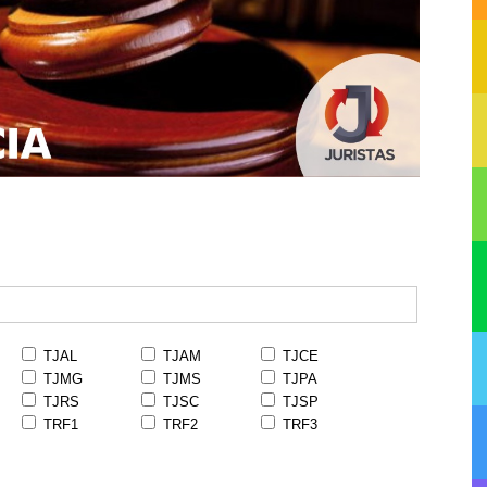
TJAL
TJAM
TJCE
TJMG
TJMS
TJPA
TJRS
TJSC
TJSP
TRF1
TRF2
TRF3