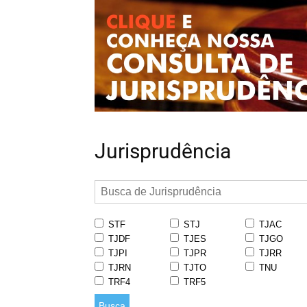
Jurisprudência
STF
STJ
TJAC
TJDF
TJES
TJGO
TJPI
TJPR
TJRR
TJRN
TJTO
TNU
TRF4
TRF5
Busca