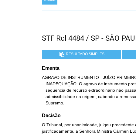
STF Rcl 4484 / SP - SÃO 
RESULTADO SIMPLES
Ementa
AGRAVO DE INSTRUMENTO - JUÍZO PRIMEIRO 
   INADEQUAÇÃO. O agravo de instrumento protocolado visando à

   seqüência de recurso extraordinário não passa por crivo de

   admissibilidade na origem, cabendo a remessa automática ao

   Supremo.
Decisão
O Tribunal, por unanimidade, julgou procedente 
justificadamente, a Senhora Ministra Cármen Lúc