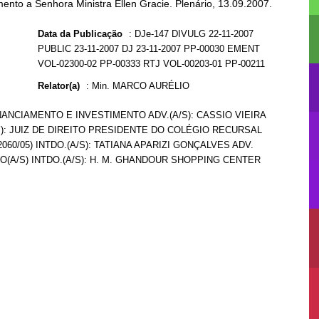
mento a Senhora Ministra Ellen Gracie. Plenário, 13.09.2007.
Data da Publicação
:
DJe-147 DIVULG 22-11-2007
PUBLIC 23-11-2007 DJ 23-11-2007 PP-00030 EMENT
VOL-02300-02 PP-00333 RTJ VOL-00203-01 PP-00211
Relator(a)
:
Min. MARCO AURÉLIO
INANCIAMENTO E INVESTIMENTO ADV.(A/S): CASSIO VIEIRA
): JUIZ DE DIREITO PRESIDENTE DO COLÉGIO RECURSAL
0/05) INTDO.(A/S): TATIANA APARIZI GONÇALVES ADV.
O(A/S) INTDO.(A/S): H. M. GHANDOUR SHOPPING CENTER