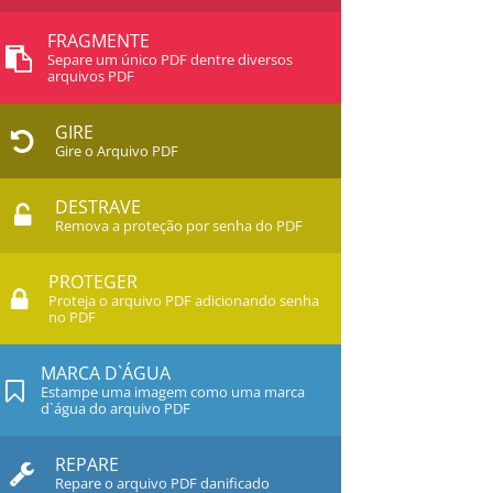
FRAGMENTE
Separe um único PDF dentre diversos
arquivos PDF
GIRE
Gire o Arquivo PDF
DESTRAVE
Remova a proteção por senha do PDF
PROTEGER
Proteja o arquivo PDF adicionando senha
no PDF
MARCA D`ÁGUA
Estampe uma imagem como uma marca
d`água do arquivo PDF
REPARE
Repare o arquivo PDF danificado