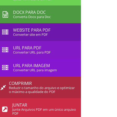
DOCX PARA DOC
Converta Docx para Doc
WEBSITE PARA PDF
Converter site em PDF
URL PARA PDF
Converter URL para PDF
URL PARA IMAGEM
Converter URL para imagem
COMPRIMIR
Reduzir o tamanho do arquivo e optimizar
o máximo a qualidade do PDF
JUNTAR
Junte Arquivos PDF em um único arquivo
PDF