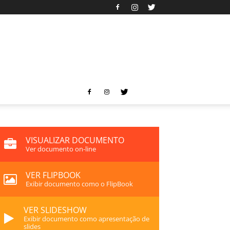
VISUALIZAR DOCUMENTO
Ver documento on-line
VER FLIPBOOK
Exibir documento como o FlipBook
VER SLIDESHOW
Exibir documento como apresentação de
slides