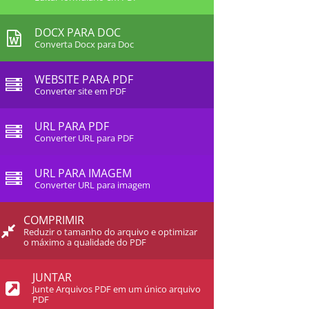
DOCX PARA DOC
Converta Docx para Doc
WEBSITE PARA PDF
Converter site em PDF
URL PARA PDF
Converter URL para PDF
URL PARA IMAGEM
Converter URL para imagem
COMPRIMIR
Reduzir o tamanho do arquivo e optimizar
o máximo a qualidade do PDF
JUNTAR
Junte Arquivos PDF em um único arquivo
PDF