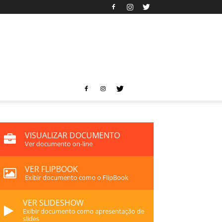
VISUALIZAR DOCUMENTO
Ver documento on-line
VER FLIPBOOK
Exibir documento como o FlipBook
VER SLIDESHOW
Exibir documento como apresentação de
slides