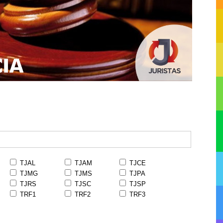
TJAL
TJAM
TJCE
TJMG
TJMS
TJPA
TJRS
TJSC
TJSP
TRF1
TRF2
TRF3