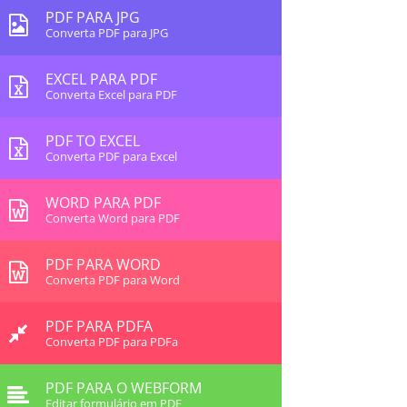
PDF PARA JPG
Converta PDF para JPG
EXCEL PARA PDF
Converta Excel para PDF
PDF TO EXCEL
Converta PDF para Excel
WORD PARA PDF
Converta Word para PDF
PDF PARA WORD
Converta PDF para Word
PDF PARA PDFA
Converta PDF para PDFa
PDF PARA O WEBFORM
Editar formulário em PDF