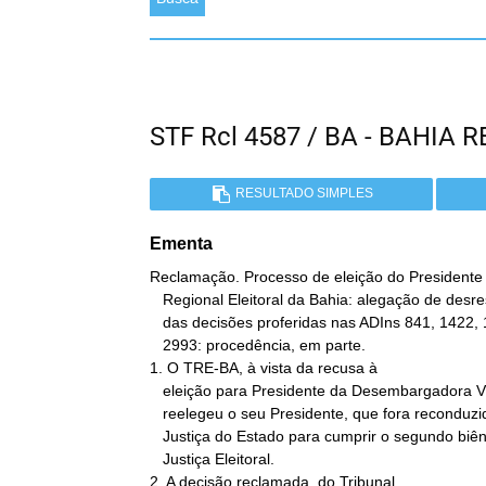
STF Rcl 4587 / BA - BAHI
RESULTADO SIMPLES
Ementa
Reclamação. Processo de eleição do Presidente d
   Regional Eleitoral da Bahia: alegação de desrespeito à autoridade

   das decisões proferidas nas ADIns 841, 1422, 1503, 2012, 2370 e

   2993: procedência, em parte.

1. O TRE-BA, à vista da recusa à

   eleição para Presidente da Desembargadora Vice-Presidente,

   reelegeu o seu Presidente, que fora reconduzido pelo Tribunal de

   Justiça do Estado para cumprir o segundo biênio naquele órgão da

   Justiça Eleitoral.

2. A decisão reclamada, do Tribunal
