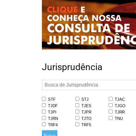
Jurisprudência
STF
STJ
TJAC
TJDF
TJES
TJGO
TJPI
TJPR
TJRR
TJRN
TJTO
TNU
TRF4
TRF5
Busca