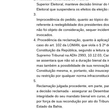
   Superior Eleitoral, manteve decisão liminar do Corregedor-Geral

   Eleitoral que suspendera os efeitos da eleição realizada.

3.

   Improcedência do pedido, quanto ao tópico do ato reclamado

   referente à reelegibilidade dos presidentes dos TREs, tema  que

   não foi objeto de consideração, sequer incidente, nos acórdãos

   invocados.

4. Procedência da reclamação, quanto à aplicaçã
   caso do art. 102 da LOMAN, que viola o § 2º do artigo 121 da

   Constituição da República, segundo a leitura que lhe dera o

   Supremo Tribunal na ADIn 2993, 10.12.03, Carlos Velloso,  quando

   se assentara que não só a duração bienal da investidura no TRE,

   mas também a possibilidade de sua renovação dimanam da

   Constituição mesma, e, portanto, são insusceptíveis de alteração

   ou restrição por qualquer norma infraconstitucional.

5.

   Reclamação julgada procedente, em parte, para cassada, no ponto,

   a decisão reclamada - assegurar ao Desembargador reclamante a

   integridade do seu mandato bienal em curso, de Juiz do TRE-BA,

   por força de sua recondução por ato do Tribunal de Justiça do

   Estado da Bahia.