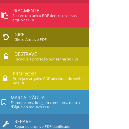
FRAGMENTE
Separe um único PDF dentre diversos
arquivos PDF
GIRE
Gire o Arquivo PDF
DESTRAVE
Remova a proteção por senha do PDF
PROTEGER
Proteja o arquivo PDF adicionando senha
no PDF
MARCA D`ÁGUA
Estampe uma imagem como uma marca
d`água do arquivo PDF
REPARE
Repare o arquivo PDF danificado