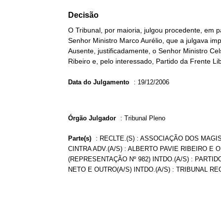
Decisão
O Tribunal, por maioria, julgou procedente, em p
Senhor Ministro Marco Aurélio, que a julgava imp
Ausente, justificadamente, o Senhor Ministro Cel
Ribeiro e, pelo interessado, Partido da Frente Lib
Data do Julgamento
:
19/12/2006
Órgão Julgador
:
Tribunal Pleno
Parte(s)
:
RECLTE.(S) : ASSOCIAÇÃO DOS MAGI
CINTRA ADV.(A/S) : ALBERTO PAVIE RIBEIRO E 
(REPRESENTAÇÃO Nº 982) INTDO.(A/S) : PARTID
NETO E OUTRO(A/S) INTDO.(A/S) : TRIBUNAL R