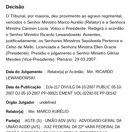
Decisão
O Tribunal, por maioria, deu provimento ao agravo regimental,
vencidos o Senhor Ministro Marco Aurélio (Relator) e a Senhora
Ministra Cármen Lúcia. Votou o Presidente. Redigirá o acórdão
o Senhor Ministro Ricardo Lewandowski. Ausentes,
justificadamente, os Senhores Ministros Sepúlveda Pertence e
Celso de Mello. Licenciada a Senhora Ministra Ellen Gracie
(Presidente). Presidiu o julgamento o Senhor Ministro Gilmar
Mendes (Vice-Presidente). Plenário, 29.03.2007.
Data do Julgamento
:
Relator(a) p/ Acórdão: Min. RICARDO
LEWANDOWSKI
Data da Publicação
:
DJe-117 DIVULG 04-10-2007 PUBLIC 05-10-
2007 DJ 05-10-2007 PP-00021 EMENT VOL-02292-01 PP-00142
Órgão Julgador
:
undefined
Relator(a)
:
Min. MARCO AURÉLIO
Parte(s)
:
AGTE.(S) : UNIÃO ADV.(A/S) : ADVOGADO-GERAL DA
UNIÃO AGDO.(A/S) : JUIZ FEDERAL DA 22ª VARA FEDERAL DA