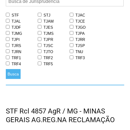
STF
STJ
TJAC
TJAL
TJAM
TJCE
TJDF
TJES
TJGO
TJMG
TJMS
TJPA
TJPI
TJPR
TJRR
TJRS
TJSC
TJSP
TJRN
TJTO
TNU
TRF1
TRF2
TRF3
TRF4
TRF5
Busca
STF Rcl 4857 AgR / MG - MINAS
GERAIS AG.REG.NA RECLAMAÇÃO