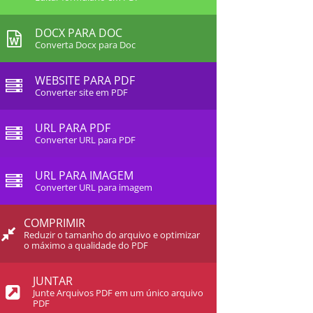
DOCX PARA DOC
Converta Docx para Doc
WEBSITE PARA PDF
Converter site em PDF
URL PARA PDF
Converter URL para PDF
URL PARA IMAGEM
Converter URL para imagem
COMPRIMIR
Reduzir o tamanho do arquivo e optimizar
o máximo a qualidade do PDF
JUNTAR
Junte Arquivos PDF em um único arquivo
PDF