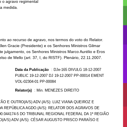
nto ao recurso de agravo, nos termos do voto do Relator.
llen Gracie (Presidente) e os Senhores Ministros Gilmar
te julgamento, os Senhores Ministros Marco Aurélio e Eros
so de Mello (art. 37, I, do RISTF). Plenário, 22.11.2007.
Data da Publicação
:
DJe-165 DIVULG 18-12-2007
PUBLIC 19-12-2007 DJ 19-12-2007 PP-00014 EMENT
VOL-02304-01 PP-00084
Relator(a)
:
Min. MENEZES DIREITO
O E OUTRO(A/S) ADV.(A/S): LUIZ VIANA QUEIROZ E
DA REPÚBLICA AGDO.(A/S): RELATOR DOS AGRAVOS DE
1.00.044174-5 DO TRIBUNAL REGIONAL FEDERAL DA 1ª REGIÃO
O(A/S) ADV.(A/S): CÉSAR AUGUSTO PRISCO PARAÍSO E