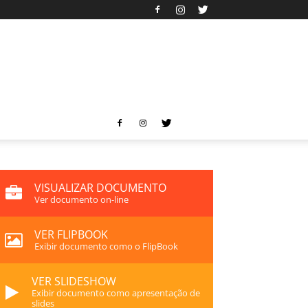
VISUALIZAR DOCUMENTO
Ver documento on-line
VER FLIPBOOK
Exibir documento como o FlipBook
VER SLIDESHOW
Exibir documento como apresentação de
slides