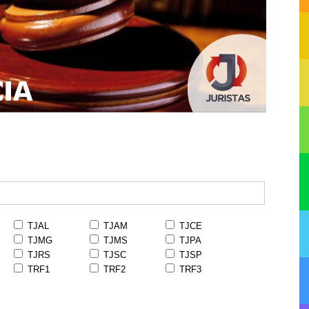
TJAL
TJAM
TJCE
TJMG
TJMS
TJPA
TJRS
TJSC
TJSP
TRF1
TRF2
TRF3