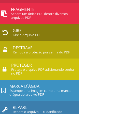
FRAGMENTE
Separe um único PDF dentre diversos
arquivos PDF
GIRE
Gire o Arquivo PDF
DESTRAVE
Remova a proteção por senha do PDF
PROTEGER
Proteja o arquivo PDF adicionando senha
no PDF
MARCA D`ÁGUA
Estampe uma imagem como uma marca
d`água do arquivo PDF
REPARE
Repare o arquivo PDF danificado