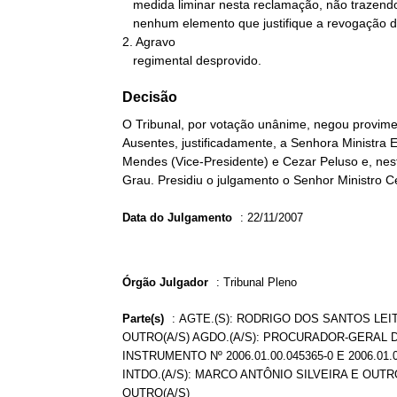
   medida liminar nesta reclamação, não trazendo o agravo regimental

   nenhum elemento que justifique a revogação da medida.

2. Agravo

   regimental desprovido.
Decisão
O Tribunal, por votação unânime, negou provime
Ausentes, justificadamente, a Senhora Ministra E
Mendes (Vice-Presidente) e Cezar Peluso e, nes
Grau. Presidiu o julgamento o Senhor Ministro Cel
Data do Julgamento
:
22/11/2007
Órgão Julgador
:
Tribunal Pleno
Parte(s)
:
AGTE.(S): RODRIGO DOS SANTOS LEITÃ
OUTRO(A/S) AGDO.(A/S): PROCURADOR-GERAL 
INSTRUMENTO Nº 2006.01.00.045365-0 E 2006.0
INTDO.(A/S): MARCO ANTÔNIO SILVEIRA E OUTR
OUTRO(A/S)