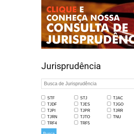
Jurisprudência
STF
STJ
TJAC
TJDF
TJES
TJGO
TJPI
TJPR
TJRR
TJRN
TJTO
TNU
TRF4
TRF5
Busca