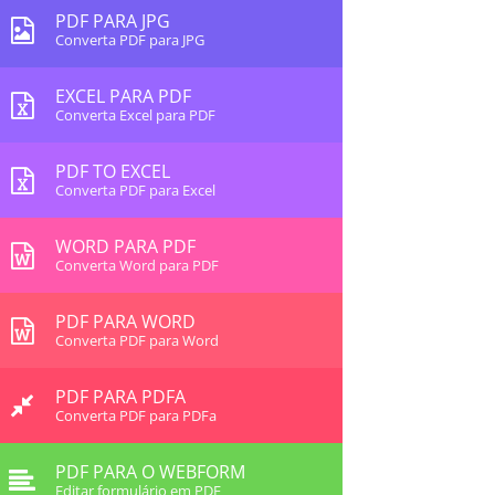
PDF PARA JPG
Converta PDF para JPG
EXCEL PARA PDF
Converta Excel para PDF
PDF TO EXCEL
Converta PDF para Excel
WORD PARA PDF
Converta Word para PDF
PDF PARA WORD
Converta PDF para Word
PDF PARA PDFA
Converta PDF para PDFa
PDF PARA O WEBFORM
Editar formulário em PDF