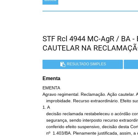
STF Rcl 4944 MC-AgR / BA 
CAUTELAR NA RECLAMAÇ
RESULTADO SIMPLES
Ementa
EMENTA

Agravo regimental. Reclamação. Ação cautelar. A
   improbidade. Recurso extraordinário. Efeito suspensivo.

1. A

   decisão reclamada restabeleceu o acórdão concessivo do mandado de

   segurança, sendo interposto recurso extraordinário, ao qual foi

   conferido efeito suspensivo, decisão desta Corte nos autos da AC

   nº  1.403/BA. Plenamente justificada, assim, a concessão da
