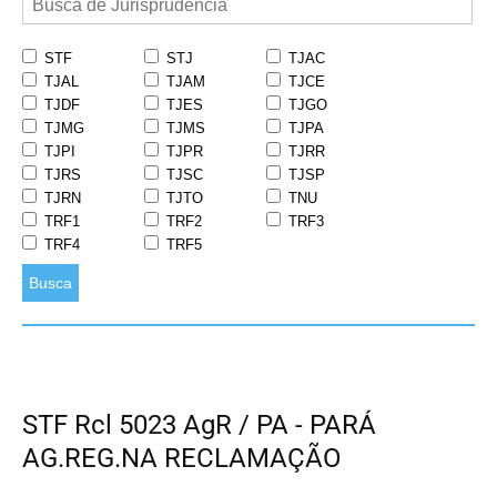
STF
STJ
TJAC
TJAL
TJAM
TJCE
TJDF
TJES
TJGO
TJMG
TJMS
TJPA
TJPI
TJPR
TJRR
TJRS
TJSC
TJSP
TJRN
TJTO
TNU
TRF1
TRF2
TRF3
TRF4
TRF5
Busca
STF Rcl 5023 AgR / PA - PARÁ
AG.REG.NA RECLAMAÇÃO