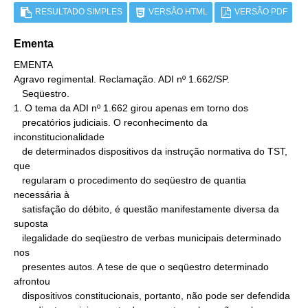
RESULTADO SIMPLES
VERSÃO HTML
VERSÃO PDF
Ementa
EMENTA

Agravo regimental. Reclamação. ADI nº 1.662/SP.

   Seqüestro.

1. O tema da ADI nº 1.662 girou apenas em torno dos

   precatórios judiciais. O reconhecimento da 
inconstitucionalidade

   de determinados dispositivos da instrução normativa do TST, 
que

   regularam o procedimento do seqüestro de quantia 
necessária à

   satisfação do débito, é questão manifestamente diversa da 
suposta

   ilegalidade do seqüestro de verbas municipais determinado 
nos

   presentes autos. A tese de que o seqüestro determinado 
afrontou

   dispositivos constitucionais, portanto, não pode ser defendida
