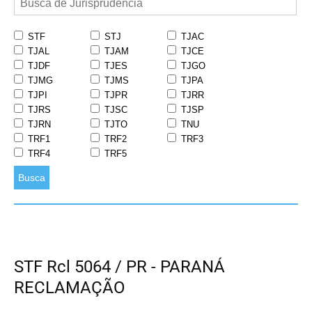
STF
STJ
TJAC
TJAL
TJAM
TJCE
TJDF
TJES
TJGO
TJMG
TJMS
TJPA
TJPI
TJPR
TJRR
TJRS
TJSC
TJSP
TJRN
TJTO
TNU
TRF1
TRF2
TRF3
TRF4
TRF5
Busca
STF Rcl 5064 / PR - PARANÁ
RECLAMAÇÃO