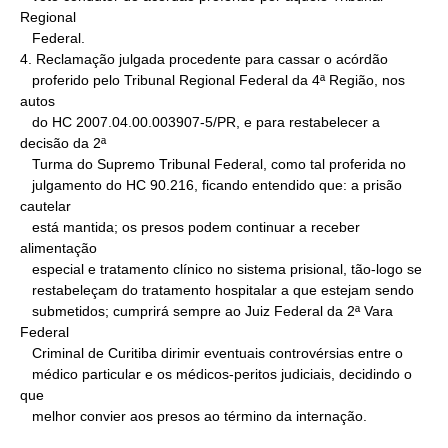
Regional

   Federal.

4. Reclamação julgada procedente para cassar o acórdão

   proferido pelo Tribunal Regional Federal da 4ª Região, nos 
autos

   do HC 2007.04.00.003907-5/PR, e para restabelecer a 
decisão da 2ª

   Turma do Supremo Tribunal Federal, como tal proferida no

   julgamento do HC 90.216, ficando entendido que: a prisão 
cautelar

   está mantida; os presos podem continuar a receber 
alimentação

   especial e tratamento clínico no sistema prisional, tão-logo se

   restabeleçam do tratamento hospitalar a que estejam sendo

   submetidos; cumprirá sempre ao Juiz Federal da 2ª Vara 
Federal

   Criminal de Curitiba dirimir eventuais controvérsias entre o

   médico particular e os médicos-peritos judiciais, decidindo o 
que

   melhor convier aos presos ao término da internação.