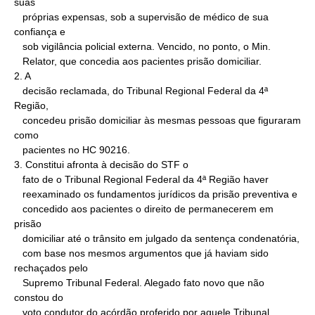
suas

   próprias expensas, sob a supervisão de médico de sua 
confiança e

   sob vigilância policial externa. Vencido, no ponto, o Min.

   Relator, que concedia aos pacientes prisão domiciliar.

2. A

   decisão reclamada, do Tribunal Regional Federal da 4ª 
Região,

   concedeu prisão domiciliar às mesmas pessoas que figuraram 
como

   pacientes no HC 90216.

3. Constitui afronta à decisão do STF o

   fato de o Tribunal Regional Federal da 4ª Região haver

   reexaminado os fundamentos jurídicos da prisão preventiva e

   concedido aos pacientes o direito de permanecerem em 
prisão

   domiciliar até o trânsito em julgado da sentença condenatória,

   com base nos mesmos argumentos que já haviam sido 
rechaçados pelo

   Supremo Tribunal Federal. Alegado fato novo que não 
constou do

   voto condutor do acórdão proferido por aquele Tribunal 