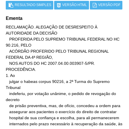
RESULTADO SIMPLES
VERSÃO HTML
VERSÃO PDF
Ementa
RECLAMAÇÃO. ALEGAÇÃO DE DESRESPEITO À 
AUTORIDADE DA DECISÃO

   PROFERIDA PELO SUPREMO TRIBUNAL FEDERAL NO HC 
90.216, PELO

   ACÓRDÃO PROFERIDO PELO TRIBUNAL REGIONAL 
FEDERAL DA 4ª REGIÃO,

   NOS AUTOS DO HC 2007.04.00.003907-5/PR. 
PROCEDÊNCIA.

1. Ao

   julgar o habeas corpus 90216, a 2ª Turma do Supremo 
Tribunal

   indeferiu, por votação unânime, o pedido de revogação do 
decreto

   de prisão preventiva, mas, de ofício, concedeu a ordem para

   assegurar aos pacientes o exercício do direito de contratar

   hospital de sua confiança e escolha, para ali permanecerem

   internados pelo prazo necessário à recuperação da saúde, às 