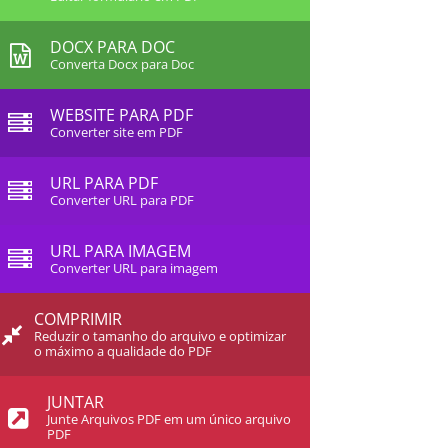
DOCX PARA DOC
Converta Docx para Doc
WEBSITE PARA PDF
Converter site em PDF
URL PARA PDF
Converter URL para PDF
URL PARA IMAGEM
Converter URL para imagem
COMPRIMIR
Reduzir o tamanho do arquivo e optimizar
o máximo a qualidade do PDF
JUNTAR
Junte Arquivos PDF em um único arquivo
PDF