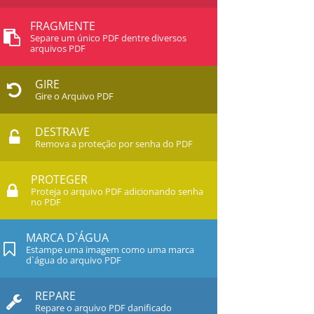
FRAGMENTE
Separe um único PDF dentre diversos
arquivos PDF
GIRE
Gire o Arquivo PDF
DESTRAVE
Remova a proteção por senha do PDF
PROTEGER
Proteja o arquivo PDF adicionando senha
no PDF
MARCA D`ÁGUA
Estampe uma imagem como uma marca
d`água do arquivo PDF
REPARE
Repare o arquivo PDF danificado