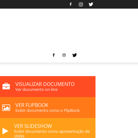
VISUALIZAR DOCUMENTO
Ver documento on-line
VER FLIPBOOK
Exibir documento como o FlipBook
VER SLIDESHOW
Exibir documento como apresentação de
slides