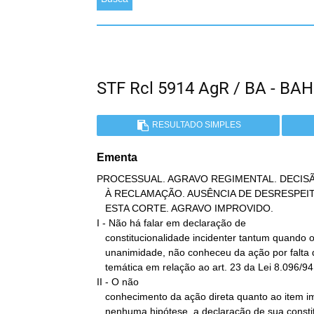
STF Rcl 5914 AgR / BA - 
RESULTADO SIMPLES
Ementa
PROCESSUAL. AGRAVO REGIMENTAL. DECIS
   À RECLAMAÇÃO. AUSÊNCIA DE DESRESPEITO À DECISÃO PROFERIDA POR

   ESTA CORTE. AGRAVO IMPROVIDO.

I - Não há falar em declaração de

   constitucionalidade incidenter tantum quando o Tribunal, à

   unanimidade, não conheceu da ação por falta de pertinência

   temática em relação ao art. 23 da Lei 8.096/94.

II - O não

   conhecimento da ação direta quanto ao item impugnado não gera, em

   nenhuma hipótese, a declaração de sua constitucionalidade.
