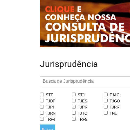
Jurisprudência
STF
STJ
TJAC
TJDF
TJES
TJGO
TJPI
TJPR
TJRR
TJRN
TJTO
TNU
TRF4
TRF5
Busca