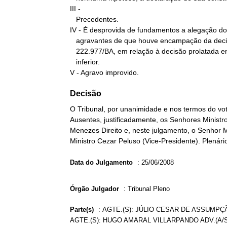
III -

   Precedentes.

IV - É desprovida de fundamentos a alegação do
   agravantes de que houve encampação da decisão proferida no AI

   222.977/BA, em relação à decisão prolatada em instância

   inferior.

V - Agravo improvido.
Decisão
O Tribunal, por unanimidade e nos termos do vot
Ausentes, justificadamente, os Senhores Ministr
Menezes Direito e, neste julgamento, o Senhor 
Ministro Cezar Peluso (Vice-Presidente). Plenári
Data do Julgamento
:
25/06/2008
Órgão Julgador
:
Tribunal Pleno
Parte(s)
:
AGTE.(S): JÚLIO CESAR DE ASSUMPÇ
AGTE.(S): HUGO AMARAL VILLARPANDO ADV.(A/