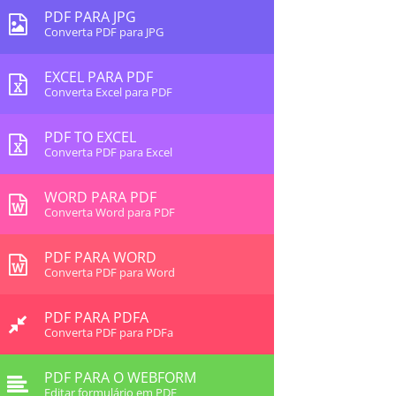
PDF PARA JPG
Converta PDF para JPG
EXCEL PARA PDF
Converta Excel para PDF
PDF TO EXCEL
Converta PDF para Excel
WORD PARA PDF
Converta Word para PDF
PDF PARA WORD
Converta PDF para Word
PDF PARA PDFA
Converta PDF para PDFa
PDF PARA O WEBFORM
Editar formulário em PDF