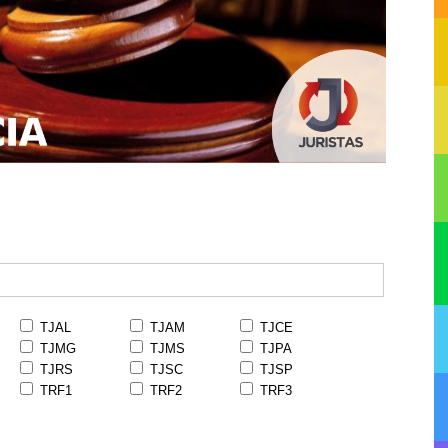
TJAL
TJAM
TJCE
TJMG
TJMS
TJPA
TJRS
TJSC
TJSP
TRF1
TRF2
TRF3