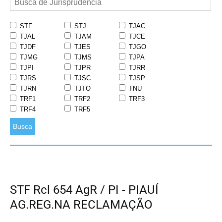
STF
STJ
TJAC
TJAL
TJAM
TJCE
TJDF
TJES
TJGO
TJMG
TJMS
TJPA
TJPI
TJPR
TJRR
TJRS
TJSC
TJSP
TJRN
TJTO
TNU
TRF1
TRF2
TRF3
TRF4
TRF5
Busca
STF Rcl 654 AgR / PI - PIAUÍ
AG.REG.NA RECLAMAÇÃO