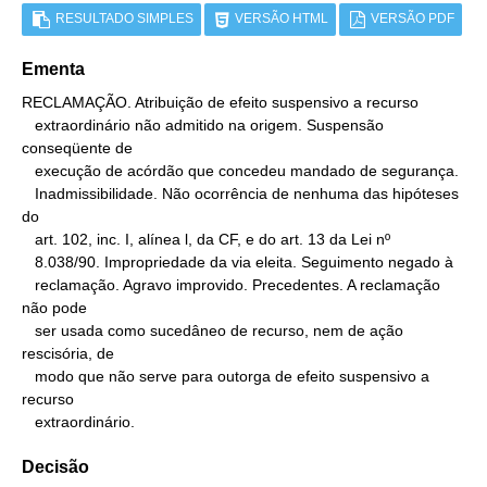
RESULTADO SIMPLES
VERSÃO HTML
VERSÃO PDF
Ementa
RECLAMAÇÃO. Atribuição de efeito suspensivo a recurso

   extraordinário não admitido na origem. Suspensão 
conseqüente de

   execução de acórdão que concedeu mandado de segurança.

   Inadmissibilidade. Não ocorrência de nenhuma das hipóteses 
do

   art. 102, inc. I, alínea l, da CF, e do art. 13 da Lei nº

   8.038/90. Impropriedade da via eleita. Seguimento negado à

   reclamação. Agravo improvido. Precedentes. A reclamação 
não pode

   ser usada como sucedâneo de recurso, nem de ação 
rescisória, de

   modo que não serve para outorga de efeito suspensivo a 
recurso

   extraordinário.
Decisão