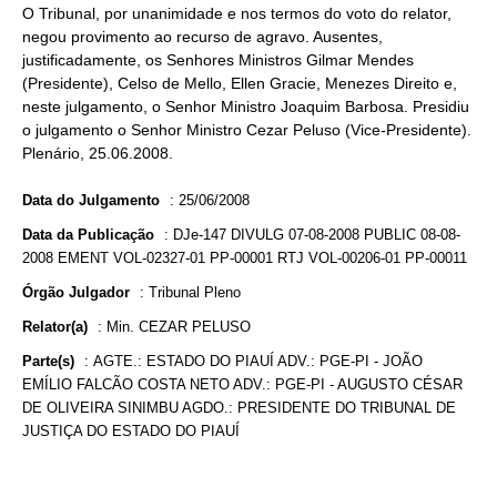
O Tribunal, por unanimidade e nos termos do voto do relator,
negou provimento ao recurso de agravo. Ausentes,
justificadamente, os Senhores Ministros Gilmar Mendes
(Presidente), Celso de Mello, Ellen Gracie, Menezes Direito e,
neste julgamento, o Senhor Ministro Joaquim Barbosa. Presidiu
o julgamento o Senhor Ministro Cezar Peluso (Vice-Presidente).
Plenário, 25.06.2008.
Data do Julgamento
:
25/06/2008
Data da Publicação
:
DJe-147 DIVULG 07-08-2008 PUBLIC 08-08-
2008 EMENT VOL-02327-01 PP-00001 RTJ VOL-00206-01 PP-00011
Órgão Julgador
:
Tribunal Pleno
Relator(a)
:
Min. CEZAR PELUSO
Parte(s)
:
AGTE.: ESTADO DO PIAUÍ ADV.: PGE-PI - JOÃO
EMÍLIO FALCÃO COSTA NETO ADV.: PGE-PI - AUGUSTO CÉSAR
DE OLIVEIRA SINIMBU AGDO.: PRESIDENTE DO TRIBUNAL DE
JUSTIÇA DO ESTADO DO PIAUÍ