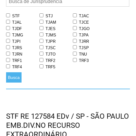
STF
STJ
TJAC
TJAL
TJAM
TJCE
TJDF
TJES
TJGO
TJMG
TJMS
TJPA
TJPI
TJPR
TJRR
TJRS
TJSC
TJSP
TJRN
TJTO
TNU
TRF1
TRF2
TRF3
TRF4
TRF5
Busca
STF RE 127584 EDv / SP - SÃO PAULO
EMB.DIV.NO RECURSO
EXTRAORDINÁRIO