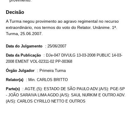
   provimento.
Decisão
A Turma negou provimento ao agravo regimental no recurso
extraordinário, nos termos do voto do Relator. Unânime. 1ª.
Turma, 25.06.2007.
Data do Julgamento
:
25/06/2007
Data da Publicação
:
DJe-047 DIVULG 13-03-2008 PUBLIC 14-03-
2008 EMENT VOL-02311-02 PP-00368
Órgão Julgador
:
Primeira Turma
Relator(a)
:
Min. CARLOS BRITTO
Parte(s)
:
AGTE.(S): ESTADO DE SÃO PAULO ADV.(A/S): PGE-SP
- JOÃO SARAIVA LIMA AGDO.(A/S): SAUL NURKIM E OUTRO ADV.
(A/S): CARLOS CYRILLO NETTO E OUTROS