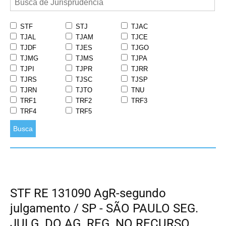
STF
STJ
TJAC
TJAL
TJAM
TJCE
TJDF
TJES
TJGO
TJMG
TJMS
TJPA
TJPI
TJPR
TJRR
TJRS
TJSC
TJSP
TJRN
TJTO
TNU
TRF1
TRF2
TRF3
TRF4
TRF5
Busca
STF RE 131090 AgR-segundo
julgamento / SP - SÃO PAULO SEG.
JULG. DO AG. REG. NO RECURSO