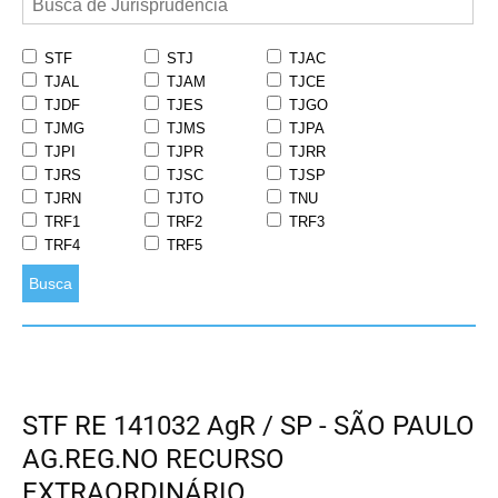
STF
STJ
TJAC
TJAL
TJAM
TJCE
TJDF
TJES
TJGO
TJMG
TJMS
TJPA
TJPI
TJPR
TJRR
TJRS
TJSC
TJSP
TJRN
TJTO
TNU
TRF1
TRF2
TRF3
TRF4
TRF5
Busca
STF RE 141032 AgR / SP - SÃO PAULO
AG.REG.NO RECURSO
EXTRAORDINÁRIO