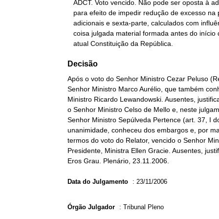
   ADCT. Voto vencido. Não pode ser oposta à administração pública,

   para efeito de impedir redução de excesso na percepção de

   adicionais e sexta-parte, calculados com influência recíproca,

   coisa julgada material formada antes do início de vigência da

   atual Constituição da República.
Decisão
Após o voto do Senhor Ministro Cezar Peluso (Re
Senhor Ministro Marco Aurélio, que também conh
Ministro Ricardo Lewandowski. Ausentes, justific
o Senhor Ministro Celso de Mello e, neste julga
Senhor Ministro Sepúlveda Pertence (art. 37, I d
unanimidade, conheceu dos embargos e, por mai
termos do voto do Relator, vencido o Senhor Min
Presidente, Ministra Ellen Gracie. Ausentes, jus
Eros Grau. Plenário, 23.11.2006.
Data do Julgamento
:
23/11/2006
Órgão Julgador
:
Tribunal Pleno