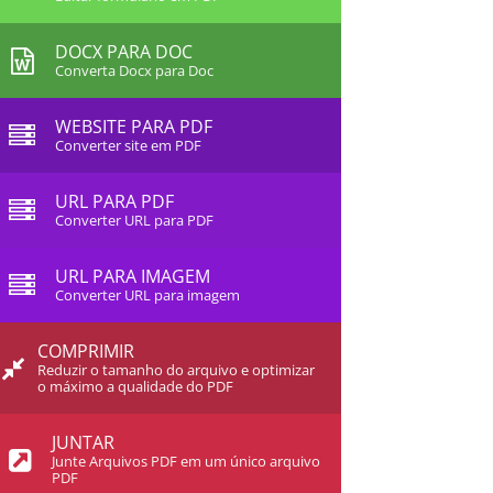
DOCX PARA DOC
Converta Docx para Doc
WEBSITE PARA PDF
Converter site em PDF
URL PARA PDF
Converter URL para PDF
URL PARA IMAGEM
Converter URL para imagem
COMPRIMIR
Reduzir o tamanho do arquivo e optimizar
o máximo a qualidade do PDF
JUNTAR
Junte Arquivos PDF em um único arquivo
PDF