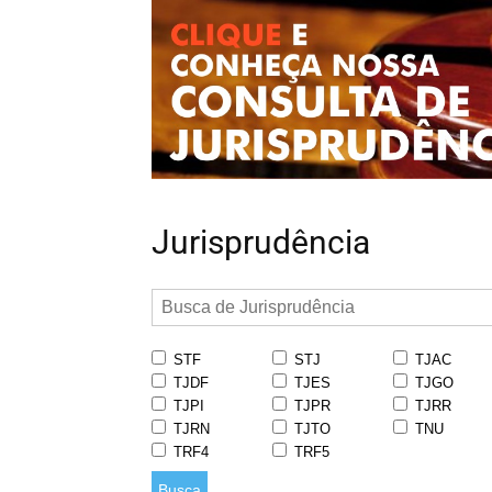
Jurisprudência
STF
STJ
TJAC
TJDF
TJES
TJGO
TJPI
TJPR
TJRR
TJRN
TJTO
TNU
TRF4
TRF5
Busca