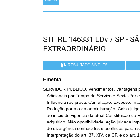
STF RE 146331 EDv / SP - 
EXTRAORDINÁRIO
RESULTADO SIMPLES
Ementa
SERVIDOR PÚBLICO. Vencimentos. Vantagens pe
   Adicionais por Tempo de Serviço e Sexta-Parte. Cálculo.

   Influência recíproca. Cumulação. Excesso. Inadmissibilidade.

   Redução por ato da administração. Coisa julgada material anterior

   ao início de vigência da atual Constituição da República. Direito

   adquirido. Não oponibilidade. Ação julgada improcedente. Embargos

   de divergência conhecidos e acolhidos para esse fim.

   Interpretação do art. 37, XIV, da CF, e do art. 17, caput, do
