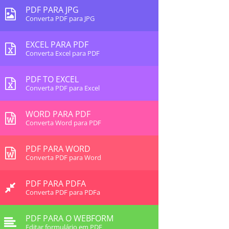
PDF PARA JPG
Converta PDF para JPG
EXCEL PARA PDF
Converta Excel para PDF
PDF TO EXCEL
Converta PDF para Excel
WORD PARA PDF
Converta Word para PDF
PDF PARA WORD
Converta PDF para Word
PDF PARA PDFA
Converta PDF para PDFa
PDF PARA O WEBFORM
Editar formulário em PDF