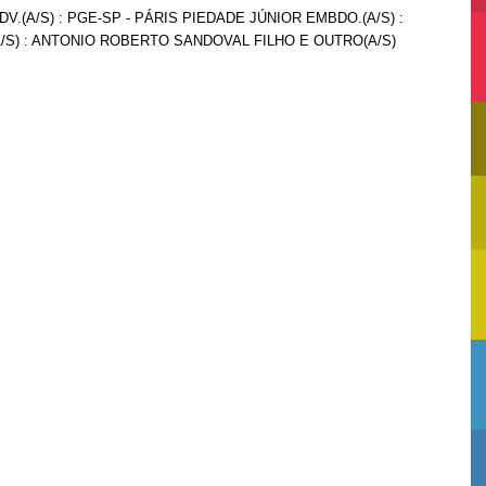
V.(A/S) : PGE-SP - PÁRIS PIEDADE JÚNIOR EMBDO.(A/S) :
/S) : ANTONIO ROBERTO SANDOVAL FILHO E OUTRO(A/S)