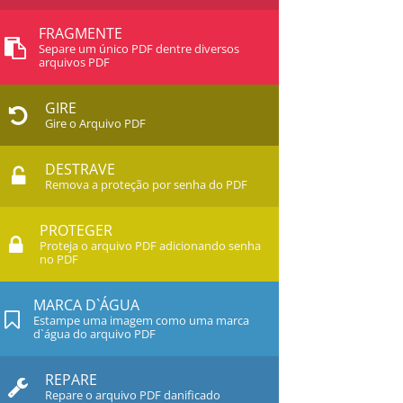
FRAGMENTE
Separe um único PDF dentre diversos
arquivos PDF
GIRE
Gire o Arquivo PDF
DESTRAVE
Remova a proteção por senha do PDF
PROTEGER
Proteja o arquivo PDF adicionando senha
no PDF
MARCA D`ÁGUA
Estampe uma imagem como uma marca
d`água do arquivo PDF
REPARE
Repare o arquivo PDF danificado