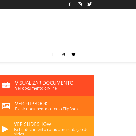
VISUALIZAR DOCUMENTO
Ver documento on-line
VER FLIPBOOK
Exibir documento como o FlipBook
VER SLIDESHOW
Exibir documento como apresentação de
slides