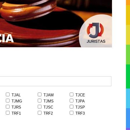
TJAL
TJAM
TJCE
TJMG
TJMS
TJPA
TJRS
TJSC
TJSP
TRF1
TRF2
TRF3