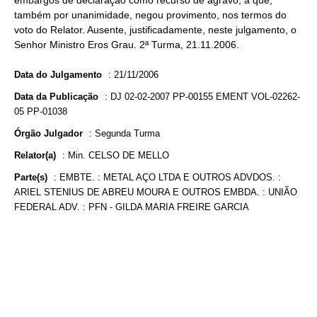
embargos de declaração como recurso de agravo, a que,
também por unanimidade, negou provimento, nos termos do
voto do Relator. Ausente, justificadamente, neste julgamento, o
Senhor Ministro Eros Grau. 2ª Turma, 21.11.2006.
Data do Julgamento
:
21/11/2006
Data da Publicação
:
DJ 02-02-2007 PP-00155 EMENT VOL-02262-
05 PP-01038
Órgão Julgador
:
Segunda Turma
Relator(a)
:
Min. CELSO DE MELLO
Parte(s)
:
EMBTE. : METAL AÇO LTDA E OUTROS ADVDOS. :
ARIEL STENIUS DE ABREU MOURA E OUTROS EMBDA. : UNIÃO
FEDERAL ADV. : PFN - GILDA MARIA FREIRE GARCIA