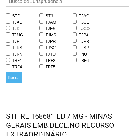
STF
STJ
TJAC
TJAL
TJAM
TJCE
TJDF
TJES
TJGO
TJMG
TJMS
TJPA
TJPI
TJPR
TJRR
TJRS
TJSC
TJSP
TJRN
TJTO
TNU
TRF1
TRF2
TRF3
TRF4
TRF5
Busca
STF RE 168681 ED / MG - MINAS
GERAIS EMB.DECL.NO RECURSO
EXTRAORDINÁRIO