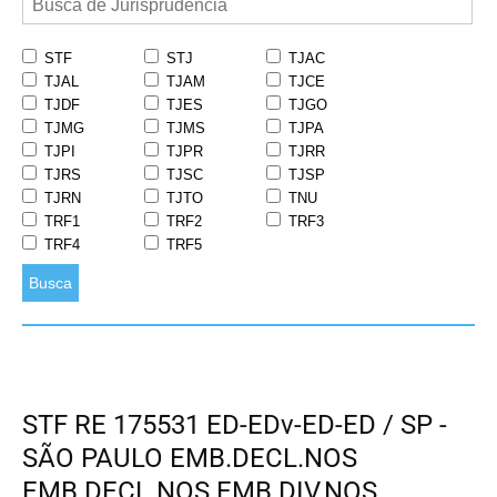
STF
STJ
TJAC
TJAL
TJAM
TJCE
TJDF
TJES
TJGO
TJMG
TJMS
TJPA
TJPI
TJPR
TJRR
TJRS
TJSC
TJSP
TJRN
TJTO
TNU
TRF1
TRF2
TRF3
TRF4
TRF5
Busca
STF RE 175531 ED-EDv-ED-ED / SP -
SÃO PAULO EMB.DECL.NOS
EMB.DECL.NOS EMB.DIV.NOS