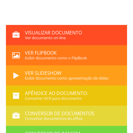
VISUALIZAR DOCUMENTO
Ver documento on-line
VER FLIPBOOK
Exibir documento como o FlipBook
VER SLIDESHOW
Exibir documento como apresentação de slides
APÊNDICE AO DOCUMENTO:
Converter OCR para documento
CONVERSOR DE DOCUMENTOS
Converter documentos do office