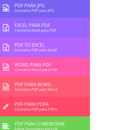
PDF PARA JPG
Converta PDF para JPG
EXCEL PARA PDF
Converta Excel para PDF
PDF TO EXCEL
Converta PDF para Excel
WORD PARA PDF
Converta Word para PDF
PDF PARA WORD
Converta PDF para Word
PDF PARA PDFA
Converta PDF para PDFa
PDF PARA O WEBFORM
Editar formulário em PDF