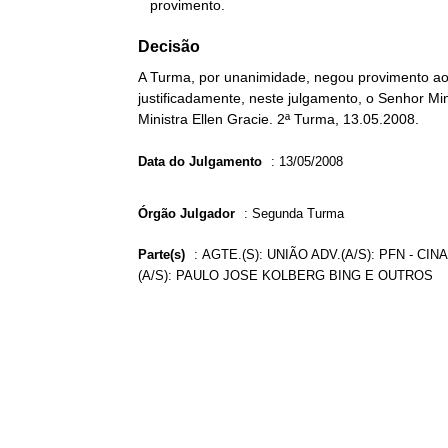
   provimento.
Decisão
A Turma, por unanimidade, negou provimento ao 
justificadamente, neste julgamento, o Senhor Min
Ministra Ellen Gracie. 2ª Turma, 13.05.2008.
Data do Julgamento
:
13/05/2008
Órgão Julgador
:
Segunda Turma
Parte(s)
:
AGTE.(S): UNIÃO ADV.(A/S): PFN - CI
(A/S): PAULO JOSE KOLBERG BING E OUTROS