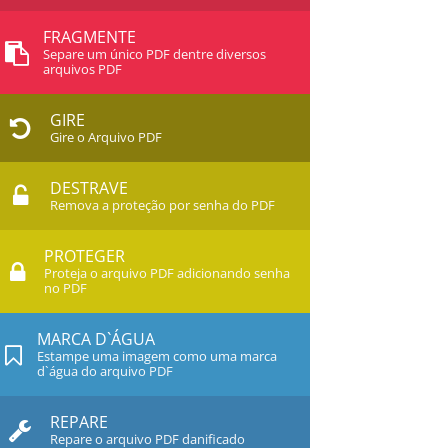
FRAGMENTE
Separe um único PDF dentre diversos
arquivos PDF
GIRE
Gire o Arquivo PDF
DESTRAVE
Remova a proteção por senha do PDF
PROTEGER
Proteja o arquivo PDF adicionando senha
no PDF
MARCA D`ÁGUA
Estampe uma imagem como uma marca
d`água do arquivo PDF
REPARE
Repare o arquivo PDF danificado