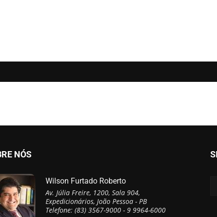
BRE NÓS
S
Wilson Furtado Roberto
Av. Júlia Freire, 1200, Sala 904,
Expedicionários, João Pessoa - PB
Telefone: (83) 3567-9000 - 9 9964-6000