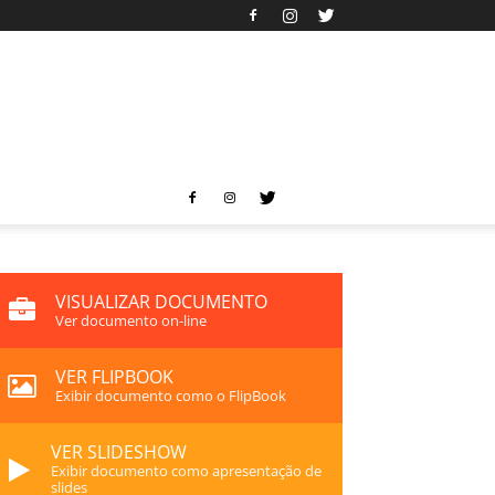
VISUALIZAR DOCUMENTO
Ver documento on-line
VER FLIPBOOK
Exibir documento como o FlipBook
VER SLIDESHOW
Exibir documento como apresentação de
slides