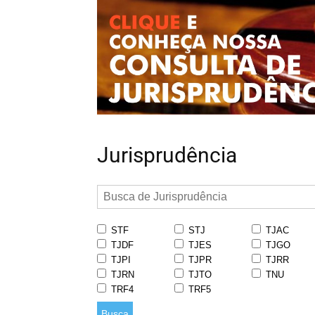
Jurisprudência
STF
STJ
TJAC
TJDF
TJES
TJGO
TJPI
TJPR
TJRR
TJRN
TJTO
TNU
TRF4
TRF5
Busca