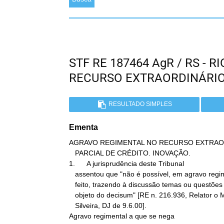
STF RE 187464 AgR / RS - 
RECURSO EXTRAORDINÁRI
RESULTADO SIMPLES
Ementa
AGRAVO REGIMENTAL NO RECURSO EXTRAOR
   PARCIAL DE CRÉDITO. INOVAÇÃO.

1.      A jurisprudência deste Tribunal

   assentou que "não é possível, em agravo regimental, inovar o

   feito, trazendo à discussão temas ou questões complementares, não

   objeto do decisum" [RE n. 216.936, Relator o Ministro Néri da

   Silveira, DJ de 9.6.00].

Agravo regimental a que se nega
