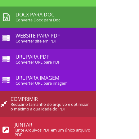
DOCX PARA DOC
Converta Docx para Doc
WEBSITE PARA PDF
Converter site em PDF
URL PARA PDF
Converter URL para PDF
URL PARA IMAGEM
Converter URL para imagem
COMPRIMIR
Reduzir o tamanho do arquivo e optimizar
o máximo a qualidade do PDF
JUNTAR
Junte Arquivos PDF em um único arquivo
PDF