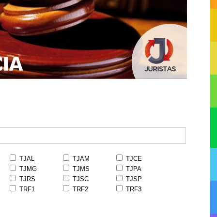
TJAL
TJAM
TJCE
TJMG
TJMS
TJPA
TJRS
TJSC
TJSP
TRF1
TRF2
TRF3