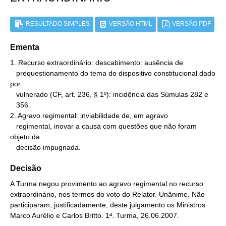
RESULTADO SIMPLES
VERSÃO HTML
VERSÃO PDF
Ementa
1. Recurso extraordinário: descabimento: ausência de

   prequestionamento do tema do dispositivo constitucional dado 
por

   vulnerado (CF, art. 236, § 1º): incidência das Súmulas 282 e

   356.

2. Agravo regimental: inviabilidade de, em agravo

   regimental, inovar a causa com questões que não foram 
objeto da

   decisão impugnada.
Decisão
A Turma negou provimento ao agravo regimental no recurso
extraordinário, nos termos do voto do Relator. Unânime. Não
participaram, justificadamente, deste julgamento os Ministros
Marco Aurélio e Carlos Britto. 1ª. Turma, 26.06.2007.