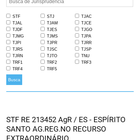
STF
STJ
TJAC
TJAL
TJAM
TJCE
TJDF
TJES
TJGO
TJMG
TJMS
TJPA
TJPI
TJPR
TJRR
TJRS
TJSC
TJSP
TJRN
TJTO
TNU
TRF1
TRF2
TRF3
TRF4
TRF5
Busca
STF RE 213452 AgR / ES - ESPÍRITO
SANTO AG.REG.NO RECURSO
EXTRAORDINÁRIO