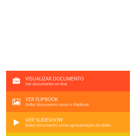
VISUALIZAR DOCUMENTO
Ver documento on-line
VER FLIPBOOK
Exibir documento como o FlipBook
VER SLIDESHOW
Exibir documento como apresentação de slides