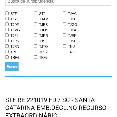
STF
STJ
TJAC
TJAL
TJAM
TJCE
TJDF
TJES
TJGO
TJMG
TJMS
TJPA
TJPI
TJPR
TJRR
TJRS
TJSC
TJSP
TJRN
TJTO
TNU
TRF1
TRF2
TRF3
TRF4
TRF5
Busca
STF RE 221019 ED / SC - SANTA
CATARINA EMB.DECL.NO RECURSO
EXTRAORDINÁRIO