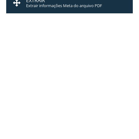
EXTRAIR
Extrair informações Meta do arquivo PDF