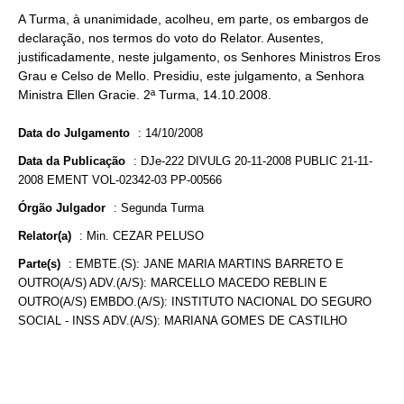
A Turma, à unanimidade, acolheu, em parte, os embargos de
declaração, nos termos do voto do Relator. Ausentes,
justificadamente, neste julgamento, os Senhores Ministros Eros
Grau e Celso de Mello. Presidiu, este julgamento, a Senhora
Ministra Ellen Gracie. 2ª Turma, 14.10.2008.
Data do Julgamento
:
14/10/2008
Data da Publicação
:
DJe-222 DIVULG 20-11-2008 PUBLIC 21-11-
2008 EMENT VOL-02342-03 PP-00566
Órgão Julgador
:
Segunda Turma
Relator(a)
:
Min. CEZAR PELUSO
Parte(s)
:
EMBTE.(S): JANE MARIA MARTINS BARRETO E
OUTRO(A/S) ADV.(A/S): MARCELLO MACEDO REBLIN E
OUTRO(A/S) EMBDO.(A/S): INSTITUTO NACIONAL DO SEGURO
SOCIAL - INSS ADV.(A/S): MARIANA GOMES DE CASTILHO