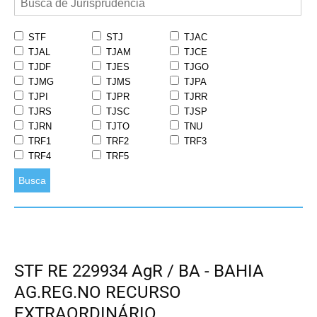
STF
STJ
TJAC
TJAL
TJAM
TJCE
TJDF
TJES
TJGO
TJMG
TJMS
TJPA
TJPI
TJPR
TJRR
TJRS
TJSC
TJSP
TJRN
TJTO
TNU
TRF1
TRF2
TRF3
TRF4
TRF5
Busca
STF RE 229934 AgR / BA - BAHIA
AG.REG.NO RECURSO
EXTRAORDINÁRIO