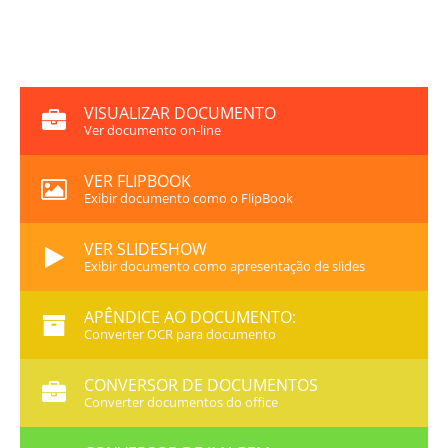
VISUALIZAR DOCUMENTO
Ver documento on-line
VER FLIPBOOK
Exibir documento como o FlipBook
VER SLIDESHOW
Exibir documento como apresentação de slides
APÊNDICE AO DOCUMENTO:
Converter OCR para documento
CONVERSOR DE DOCUMENTOS
Converter documentos do office